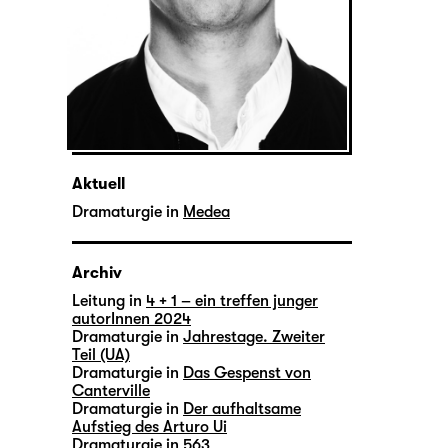
Aktuell
Dramaturgie in
Medea
Archiv
Leitung in
4 + 1 – ein treffen junger
autorInnen 2024
Dramaturgie in
Jahrestage. Zweiter
Teil (UA)
Dramaturgie in
Das Gespenst von
Canterville
Dramaturgie in
Der aufhaltsame
Aufstieg des Arturo Ui
Dramaturgie in
563