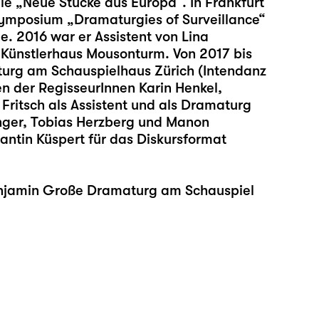
e „Neue Stücke aus Europa“. In Frankfurt
Symposium „Dramaturgies of Surveillance“
e. 2016 war er Assistent von Lina
 Künstlerhaus Mousonturm. Von 2017 bis
urg am Schauspielhaus Zürich (Intendanz
en der RegisseurInnen Karin Henkel,
Fritsch als Assistent und als Dramaturg
finger, Tobias Herzberg und Manon
ntin Küspert für das Diskursformat
enjamin Große Dramaturg am Schauspiel