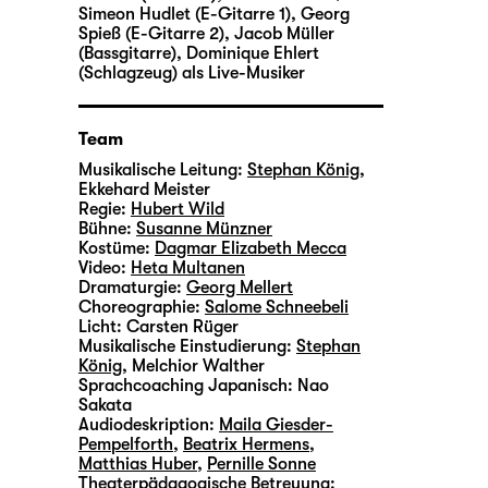
Simeon Hudlet (E-Gitarre 1)
,
Georg
Spieß (E-Gitarre 2)
,
Jacob Müller
(Bassgitarre)
,
Dominique Ehlert
(Schlagzeug)
als Live-Musiker
Team
Musikalische Leitung:
Stephan König
,
Ekkehard Meister
Regie:
Hubert Wild
Bühne:
Susanne Münzner
Kostüme:
Dagmar Elizabeth Mecca
Video:
Heta Multanen
Dramaturgie:
Georg Mellert
Choreographie:
Salome Schneebeli
Licht:
Carsten Rüger
Musikalische Einstudierung:
Stephan
König
,
Melchior Walther
Sprachcoaching Japanisch:
Nao
Sakata
Audiodeskription:
Maila Giesder-
Pempelforth
,
Beatrix Hermens
,
Matthias Huber
,
Pernille Sonne
Theaterpädagogische Betreuung: