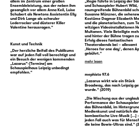
allem im Zentrum einer großen
„Regie führte in Leipzig der Sä
Ensembleleistung, aus der neben ihm
und Schauspieler Hubert Wild,
gesanglich vor allem Anna Keil, Luise
raumgreifende Bühnenbild sch
Schubert als Newtons Assistentin Elly
Susanne Münzner, die sehens
und Dirk Lange als schwuler
Kostüme Dagmar Elizabeth M
Lederrocker und düsterer Killer
und die planetarischen, zum Te
Valentine herausragen.“
witzigen Videoinstallationen H
Multanen. Viele Beteiligte meh
und hinter der Bühne tragen z
Erfolg dieses fantastischen
Kunst und Technik
Theaterabends bei – allesamt
‚Heroes for one day‘, denen A
„Der herzliche Beifall des Publikums
gebührt.“
war auf jeden Fall voll berechtigt und
ein Besuch der wenigen kommenden
mehr lesen
„Lazarus"-[Termine] am
Schauspielhaus Leipzig unbedingt
empfohlen.“
mephisto 97.6
„Lazarus wirkt wie ein Stück
Broadway, das nach Leipzig g
wurde.“ (2019)
„Die Mischung aus der unglaub
Performance der Schauspieler
das Bühnenbild, im Hintergrund
Medienkunst und natürlich die
bombastische Live-Musik [...] -
jeden Fall auch was für Mensc
die keine Bowie-Ultras sind.“ (