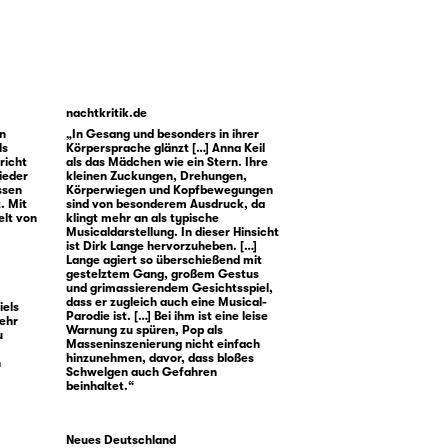
nachtkritik.de
en
„In Gesang und besonders in ihrer
ls
Körpersprache glänzt […] Anna Keil
richt
als das Mädchen wie ein Stern. Ihre
ieder
kleinen Zuckungen, Drehungen,
ssen
Körperwiegen und Kopfbewegungen
. Mit
sind von besonderem Ausdruck, da
elt von
klingt mehr an als typische
Musicaldarstellung. In dieser Hinsicht
ist Dirk Lange hervorzuheben. […]
Lange agiert so überschießend mit
gestelztem Gang, großem Gestus
und grimassierendem Gesichtsspiel,
dass er zugleich auch eine Musical-
iels
Parodie ist. […] Bei ihm ist eine leise
sehr
Warnung zu spüren, Pop als
u
Masseninszenierung nicht einfach
hinzunehmen, davor, dass bloßes
n
Schwelgen auch Gefahren
beinhaltet.“
Neues Deutschland