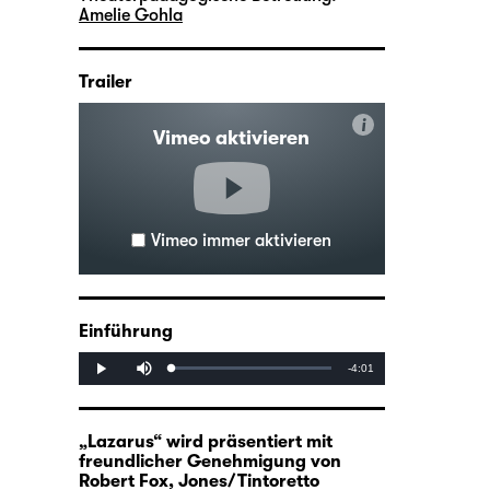
Amelie Gohla
Trailer
i
Vimeo aktivieren
Vimeo immer aktivieren
Einführung
Mute
Remaining
-4:01
Loaded
:
Progress
:
Play
0%
0%
Time
„Lazarus“ wird präsentiert mit
freundlicher Genehmigung von
Robert Fox, Jones/Tintoretto