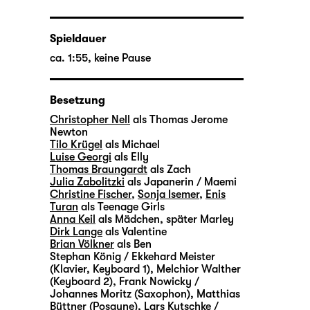
Spieldauer
ca. 1:55, keine Pause
Besetzung
Christopher Nell
als Thomas Jerome
Newton
Tilo Krügel
als Michael
Luise Georgi
als Elly
Thomas Braungardt
als Zach
Julia Zabolitzki
als Japanerin / Maemi
Christine Fischer
,
Sonja Isemer
,
Enis
Turan
als Teenage Girls
Anna Keil
als Mädchen, später Marley
Dirk Lange
als Valentine
Brian Völkner
als Ben
Stephan König / Ekkehard Meister
(Klavier, Keyboard 1)
,
Melchior Walther
(Keyboard 2)
,
Frank Nowicky /
Johannes Moritz (Saxophon)
,
Matthias
Büttner (Posaune)
,
Lars Kutschke /