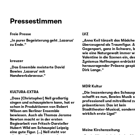
Pressestimmen
Freie Presse
LVZ
„In purer Begeisterung geht ‚Lazarus‘
„Anna Keil tänzelt das Mädch
zu Ende.“
überzeugend als Traumfigur. A
Gegenpart, ganz in Schwarz, b
wie eine Naturgewalt immer w
Valentine in die Szenen ein, de
kreuzer
Zynismus Hoffnungen erdrückt
herausragender Präsenz gespi
„Das Ensemble meisterte David
Dirk Lange.“
Bowies ‚Lazarus‘ mit
Handwerksbravour.“
MDR Kultur
KULTURA-EXTRA
„Die Inszenierung des Schausp
schafft es nun, Bowies Musik 
„Dass [Christopher] Nell großartig
professionell und mitreißend z
singen und schauspielern kann, hat er
präsentieren: Das ist kein
schon in Produktionen von Robert
Stadttheater-Musical, sonder
Wilson am Berliner Ensemble
wirklich erste Liga!“
bewiesen. Auch als Thomas Jerome
Newton macht er in der ersten
Regiearbeit von Fritsch-Darsteller
Hubert Wild am Schauspiel Leipzig
Meine Kirchenzeitung
eine gute Figur. […] Nell steht vor