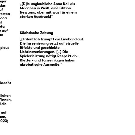
nger
„[D]ie unglaubliche Anna Keil als
 das
Mädchen in Weiß, eine Fiktion
uf
Newtons, aber mit was für einem
werten
starken Ausdruck!“
ecca
il
eta
r auf
Sächsische Zeitung
um
„Ordentlich trumpft die Liveband auf.
Die Inszenierung setzt auf visuelle
pplaus
Effekte und geschickte
Lichtinszenierungen. […] Die
Spielerleistung nötigt Respekt ab.
Kletter- und Tanzeinlagen haben
akrobatische Ausmaße.“
ebracht
lichen
*innen,
 die
 auf
hen,
2023)