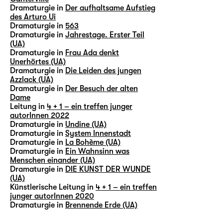
Dramaturgie in
Der aufhaltsame Aufstieg
des Arturo Ui
Dramaturgie in
563
Dramaturgie in
Jahrestage. Erster Teil
(UA)
Dramaturgie in
Frau Ada denkt
Unerhörtes (UA)
Dramaturgie in
Die Leiden des jungen
Azzlack (UA)
Dramaturgie in
Der Besuch der alten
Dame
Leitung in
4 + 1 – ein treffen junger
autorInnen 2022
Dramaturgie in
Undine (UA)
Dramaturgie in
System Innenstadt
Dramaturgie in
La Bohème (UA)
Dramaturgie in
Ein Wahnsinn was
Menschen einander (UA)
Dramaturgie in
DIE KUNST DER WUNDE
(UA)
Künstlerische Leitung in
4 + 1 – ein treffen
junger autorInnen 2020
Dramaturgie in
Brennende Erde (UA)