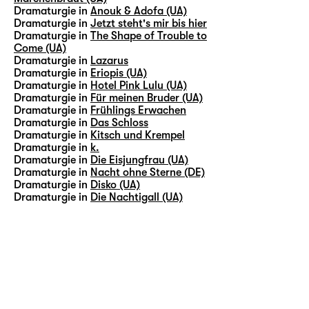
Dramaturgie in
Anouk & Adofa (UA)
Dramaturgie in
Jetzt steht's mir bis hier
Dramaturgie in
The Shape of Trouble to
Come (UA)
Dramaturgie in
Lazarus
Dramaturgie in
Eriopis (UA)
Dramaturgie in
Hotel Pink Lulu (UA)
Dramaturgie in
Für meinen Bruder (UA)
Dramaturgie in
Frühlings Erwachen
Dramaturgie in
Das Schloss
Dramaturgie in
Kitsch und Krempel
Dramaturgie in
k.
Dramaturgie in
Die Eisjungfrau (UA)
Dramaturgie in
Nacht ohne Sterne (DE)
Dramaturgie in
Disko (UA)
Dramaturgie in
Die Nachtigall (UA)