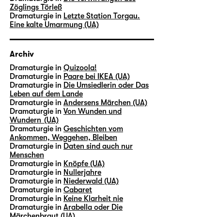
Zöglings Törleß
Dramaturgie in
Letzte Station Torgau.
Eine kalte Umarmung (UA)
Archiv
Dramaturgie in
Quizoola!
Dramaturgie in
Paare bei IKEA (UA)
Dramaturgie in
Die Umsiedlerin oder Das
Leben auf dem Lande
Dramaturgie in
Andersens Märchen (UA)
Dramaturgie in
Von Wunden und
Wundern (UA)
Dramaturgie in
Geschichten vom
Ankommen, Weggehen, Bleiben
Dramaturgie in
Daten sind auch nur
Menschen
Dramaturgie in
Knöpfe (UA)
Dramaturgie in
Nullerjahre
Dramaturgie in
Niederwald (UA)
Dramaturgie in
Cabaret
Dramaturgie in
Keine Klarheit nie
Dramaturgie in
Arabella oder Die
Märchenbraut (UA)