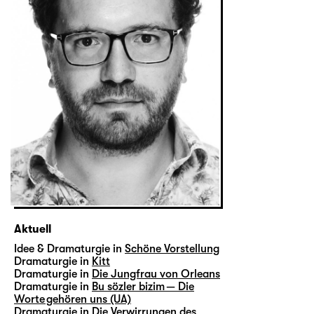
Aktuell
Idee & Dramaturgie in
Schöne Vorstellung
Dramaturgie in
Kitt
Dramaturgie in
Die Jungfrau von Orleans
Dramaturgie in
Bu sözler bizim — Die
Worte gehören uns (UA)
Dramaturgie in
Die Verwirrungen des