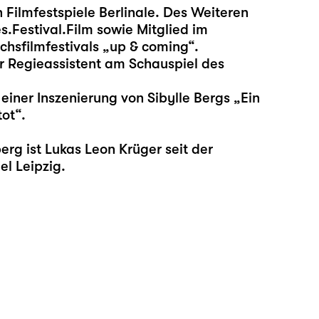
 Filmfestspiele Berlinale. Des Weiteren
.Festival.Film sowie Mitglied im
hsfilmfestivals „up & coming“.
r Regieassistent am Schauspiel des
einer Inszenierung von Sibylle Bergs „Ein
ot“.
g ist Lukas Leon Krüger seit der
l Leipzig.