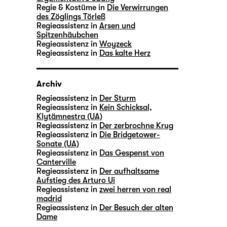
Regie & Kostüme in
Die Verwirrungen
des Zöglings Törleß
Regieassistenz in
Arsen und
Spitzenhäubchen
Regieassistenz in
Woyzeck
Regieassistenz in
Das kalte Herz
Archiv
Regieassistenz in
Der Sturm
Regieassistenz in
Kein Schicksal,
Klytämnestra (UA)
Regieassistenz in
Der zerbrochne Krug
Regieassistenz in
Die Bridgetower-
Sonate (UA)
Regieassistenz in
Das Gespenst von
Canterville
Regieassistenz in
Der aufhaltsame
Aufstieg des Arturo Ui
Regieassistenz in
zwei herren von real
madrid
Regieassistenz in
Der Besuch der alten
Dame