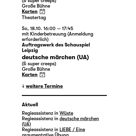
(& super creeps)
Große Bühne
Karten
Theatertag
So, 18.10. 16:00 — 17:45
mit Kinderbetreuung (Anmeldung
erforderlich)
Auftragswerk des Schauspiel
Leipzig
deutsche märchen (UA)
(& super creeps)
Große Bühne
Karten
weitere Termine
Aktuell
Regieassistenz in
Wüste
Regieassistenz in
deutsche märchen
(UA)
Regieassistenz in
LIEBE / Eine
argumentative Übung