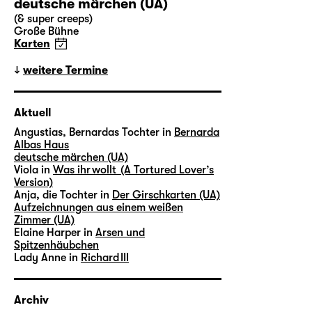
deutsche märchen (UA)
(& super creeps)
Große Bühne
Karten
weitere Termine
Aktuell
Angustias, Bernardas Tochter in
Bernarda
Albas Haus
deutsche märchen (UA)
Viola in
Was ihr wollt (A Tortured Lover’s
Version)
Anja, die Tochter in
Der Girschkarten (UA)
Aufzeichnungen aus einem weißen
Zimmer (UA)
Elaine Harper in
Arsen und
Spitzenhäubchen
Lady Anne in
Richard III
Archiv