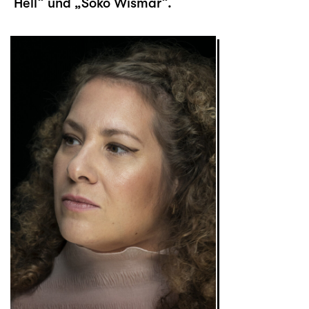
Hell“ und „Soko Wismar“.