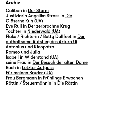
Archiv
Caliban in
Der Sturm
Justiziarin Angelika Strass in
Die
Gläserne Kuh (UA)
Eve Rull in
Der zerbrochne Krug
Tochter in
Niederwald (UA)
Flake / Richterin / Betty Dullfeet in
Der
aufhaltsame Aufstieg des Arturo Ui
Antonius und Kleopatra
Romeo und Julia
Isabell in
Widerstand (UA)
seine Frau in
Der Besuch der alten Dame
Bach in
Letzter Aufguss
Für meinen Bruder (UA)
Frau Bergmann in
Frühlings Erwachen
Rättin / Steuermännin in
Die Rättin