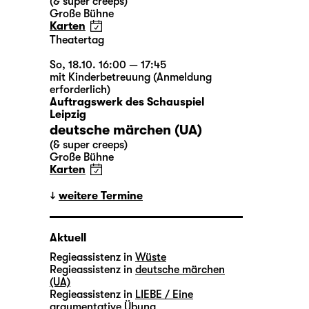
(& super creeps)
Große Bühne
Karten
Theatertag
So, 18.10. 16:00 — 17:45
mit Kinderbetreuung (Anmeldung
erforderlich)
Auftragswerk des Schauspiel
Leipzig
deutsche märchen (UA)
(& super creeps)
Große Bühne
Karten
weitere Termine
Aktuell
Regieassistenz in
Wüste
Regieassistenz in
deutsche märchen
(UA)
Regieassistenz in
LIEBE / Eine
argumentative Übung