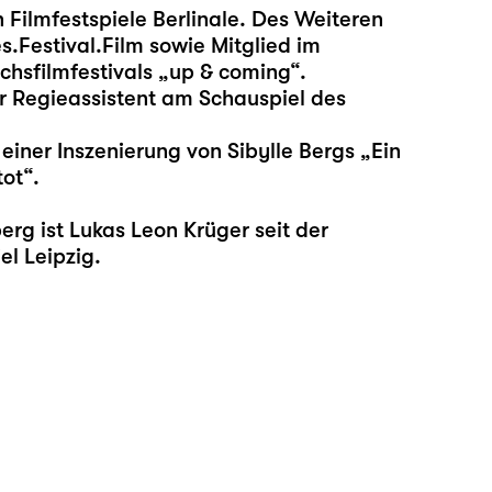
 Filmfestspiele Berlinale. Des Weiteren
.Festival.Film sowie Mitglied im
hsfilmfestivals „up & coming“.
r Regieassistent am Schauspiel des
einer Inszenierung von Sibylle Bergs „Ein
ot“.
g ist Lukas Leon Krüger seit der
l Leipzig.