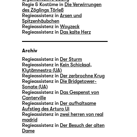
Regie & Kostüme in
Die Verwirrungen
des Zöglings Törleß
Regieassistenz in
Arsen und
Spitzenhäubchen
Regieassistenz in
Woyzeck
Regieassistenz in
Das kalte Herz
Archiv
Regieassistenz in
Der Sturm
Regieassistenz in
Kein Schicksal,
Klytämnestra (UA)
Regieassistenz in
Der zerbrochne Krug
Regieassistenz in
Die Bridgetower-
Sonate (UA)
Regieassistenz in
Das Gespenst von
Canterville
Regieassistenz in
Der aufhaltsame
Aufstieg des Arturo Ui
Regieassistenz in
zwei herren von real
madrid
Regieassistenz in
Der Besuch der alten
Dame