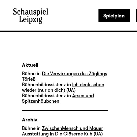
Spielplan
Aktuell
Bühne in
Die Verwirrungen des Zöglings
Törleß
Bühnenbildassistenz in
Ich denk schon
wieder (nur an dich) (UA)
Bühnenbildassistenz in
Arsen und
Spitzenhäubchen
Archiv
Bühne in
ZwischenMensch und Mauer
Ausstattung in
Die Gläserne Kuh (UA)