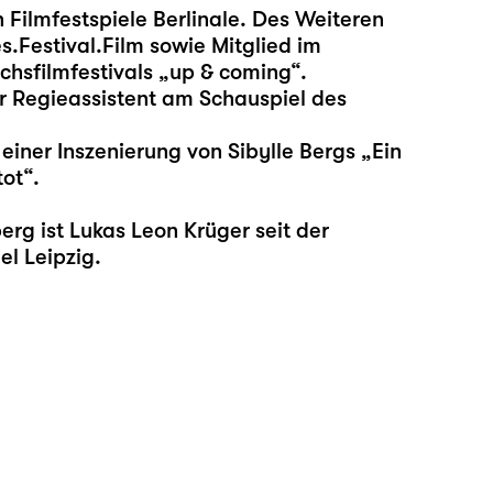
 Filmfestspiele Berlinale. Des Weiteren
.Festival.Film sowie Mitglied im
hsfilmfestivals „up & coming“.
r Regieassistent am Schauspiel des
einer Inszenierung von Sibylle Bergs „Ein
ot“.
g ist Lukas Leon Krüger seit der
l Leipzig.