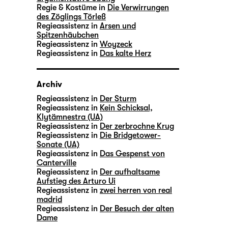
Regie & Kostüme in
Die Verwirrungen
des Zöglings Törleß
Regieassistenz in
Arsen und
Spitzenhäubchen
Regieassistenz in
Woyzeck
Regieassistenz in
Das kalte Herz
Archiv
Regieassistenz in
Der Sturm
Regieassistenz in
Kein Schicksal,
Klytämnestra (UA)
Regieassistenz in
Der zerbrochne Krug
Regieassistenz in
Die Bridgetower-
Sonate (UA)
Regieassistenz in
Das Gespenst von
Canterville
Regieassistenz in
Der aufhaltsame
Aufstieg des Arturo Ui
Regieassistenz in
zwei herren von real
madrid
Regieassistenz in
Der Besuch der alten
Dame