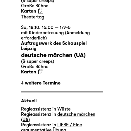
(& super creeps)
Große Bühne
Karten
Theatertag
So, 18.10. 16:00 — 17:45
mit Kinderbetreuung (Anmeldung
erforderlich)
Auftragswerk des Schauspiel
Leipzig
deutsche märchen (UA)
(& super creeps)
Große Bühne
Karten
weitere Termine
Aktuell
Regieassistenz in
Wüste
Regieassistenz in
deutsche märchen
(UA)
Regieassistenz in
LIEBE / Eine
argumentative Übung