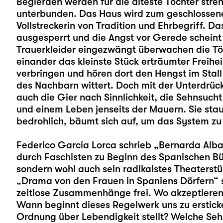
Begierden werden für die älteste Tochter streng 
unterbunden. Das Haus wird zum geschlossene
Vollstreckerin von Tradition und Ehrbegriff. 
ausgesperrt und die Angst vor Gerede scheint
Trauerkleider eingezwängt überwachen die Töc
einander das kleinste Stück erträumter Freihei
verbringen und hören dort den Hengst im Stall 
des Nachbarn wittert. Doch mit der Unterdrüc
auch die Gier nach Sinnlichkeit, die Sehnsuch
und einem Leben jenseits der Mauern. Sie stau
bedrohlich, bäumt sich auf, um das System zu
Federico García Lorca schrieb „Bernarda Alba
durch Faschisten zu Beginn des Spanischen Bürge
sondern wohl auch sein radikalstes Theaterstü
„Drama von den Frauen in Spaniens Dörfern“ s
zeitlose Zusammenhänge frei. Wo akzeptieren 
Wann beginnt dieses Regelwerk uns zu erstick
Ordnung über Lebendigkeit stellt? Welche Se