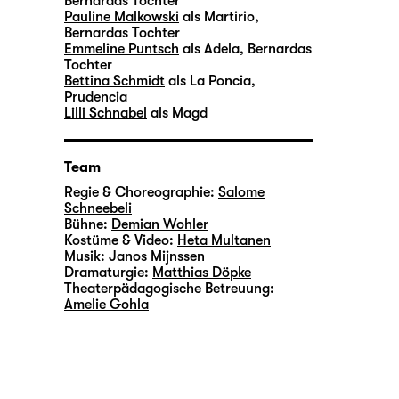
Bernardas Tochter
Pauline Malkowski
als Martirio,
Bernardas Tochter
Emmeline Puntsch
als Adela, Bernardas
Tochter
Bettina Schmidt
als La Poncia,
Prudencia
Lilli Schnabel
als Magd
Team
Regie & Choreographie:
Salome
Schneebeli
Bühne:
Demian Wohler
Kostüme & Video:
Heta Multanen
Musik:
Janos Mijnssen
Dramaturgie:
Matthias Döpke
Theaterpädagogische Betreuung:
Amelie Gohla