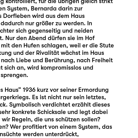
kontrolliert, für die übrigen gleich strikt
n System, Bernarda darin zur
Das Dorfleben wird aus dem Haus
 dadurch nur größer zu werden. In
hter sich gegenseitig und neiden
t. Nur den Abend dürfen sie im Hof
mit den Hufen schlagen, weil er die Stute
kung und der Rivalität wächst im Haus
t nach Liebe und Berührung, nach Freiheit
t sich an, wird kompromisslos und
 sprengen.
s Haus“ 1936 kurz vor seiner Ermordung
rkriegs. Es ist nicht nur sein letztes,
ck. Symbolisch verdichtet erzählt dieses
ehr konkrete Schicksale und legt dabei
wir Regeln, die uns schützen sollen?
en? Wer profitiert von einem System, das
hnsüchte werden unterdrückt,