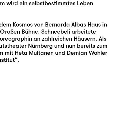
wem wird ein selbstbestimmtes Leben
dem Kosmos von Bernarda Albas Haus in
 Großen Bühne. Schneebeli arbeitete
horeographin an zahlreichen Häusern. Als
taatstheater Nürnberg und nun bereits zum
am mit
Heta Multanen
und
Demian Wohler
stitut“.