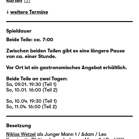
Karten
das Walter dem jungen Eric zuerkennt.
Beide lernen sich eher zufällig kennen, beide
weitere Termine
sind auf ihre Art allein: Walter ist es gewohnt,
dass sein Mann Henry für
Spieldauer
Geschäftsverhandlungen in der ganzen Welt
Beide Teile: ca. 7:00
unterwegs ist; Erics Freund Toby ist seit
Wochen versunken in den Proben für das
Zwischen beiden Teilen gibt es eine längere Pause
Stück, das gerade aus seinem Erfolgsroman
von ca. einer Stunde.
„Loved Boy“ entsteht. Die neue Freundschaft
Vor Ort ist ein gastronomisches Angebot erhältlich.
zwischen Walter und Eric aber endet jäh, als
Walter plötzlich stirbt. Plötzlich zumindest für
Beide Teile an zwei Tagen:
Sa, 09.01. 19:30 (Teil 1)
alle anderen: Er hatte niemandem von seiner
So, 10.01. 16:00 (Teil 2)
Krebserkrankung erzählt. Aber er hat Eric
eine unbekannte Welt eröffnet.
Sa, 10.04. 19:30 (Teil 1)
So, 11.04. 16:00 (Teil 2)
Beginnend im New York des Jahres 2015
kreuzen sich die Wege der Figuren: Zwei
Besetzung
Paare stehen im Zentrum der Episoden,
Niklas Wetzel
als Junger Mann 1 / Adam / Leo
Walter und Henry sowie Eric und Toby. Viele