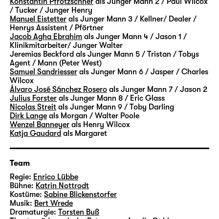
Konstantin Pfrötzschner
als Junger Mann 2 / Paul Wilcox
weitere Figuren ergänzen das „Vermächtnis“.
/ Tucker / Junger Henry
Manuel Eistetter
als Junger Mann 3 / Kellner/ Dealer /
In Szenen und Monologen, Rückblenden und
Henrys Assistent / Pförtner
Traumsequenzen begleiten wir sie alle über
Jacob Agha Ebrahim
als Junger Mann 4 / Jason 1 /
Jahre — ihre Hoffnungen, ihre Sehnsüchte
Klinikmitarbeiter/ Junger Walter
Jeremias Beckford
als Junger Mann 5 / Tristan / Tobys
und Ängste, ihre sehr verschiedenen
Agent / Mann (Peter West)
Ansichten und Lebensentwürfe. Erfolg oder
Samuel Sandriesser
als Junger Mann 6 / Jasper / Charles
Geborgenheit, Privates oder Politisches —
Wilcox
Álvaro José Sánchez Rosero
als Junger Mann 7 / Jason 2
gibt es das nur einzeln oder auch zusammen?
Julius Forster
als Junger Mann 8 / Eric Glass
Die Lebenswege der Figuren werden geprägt
Nicolas Streit
als Junger Mann 9 / Toby Darling
von individuellen Entscheidungen — aber
Dirk Lange
als Morgan / Walter Poole
Wenzel Banneyer
als Henry Wilcox
mehr noch von Umständen und Bedingungen,
Katja Gaudard
als Margaret
die lange vor ihnen selbst in Geltung
getreten sind. Vermächtnisse
gewissermaßen.
Team
Regie:
Enrico Lübbe
Mit Walter, Mitte 60, und Eric, Anfang 30,
Bühne:
Katrin Nottrodt
Kostüme:
Sabine Blickenstorfer
begegnen sich auch zwei Generationen eines
Musik:
Bert Wrede
Lebensentwurfs, die unterschiedlicher
Dramaturgie:
Torsten Buß