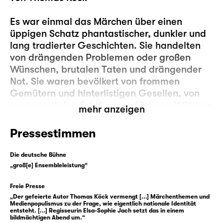
Es war einmal das Märchen über einen
üppigen Schatz phantastischer, dunkler und
lang tradierter Geschichten. Sie handelten
von drängenden Problemen oder großen
Wünschen, brutalen Taten und drängender
Not. Sie waren bevölkert von frommen
Gemütern und hinterlistigen Gesellen, von
monumentalen Schlössern, düsteren Wäldern
mehr anzeigen
und sprechenden Tieren. In ihnen deckten
sich Tische selbst zu einer üppigen Tafel auf,
Pressestimmen
oder ein ganzes Land samt seinen Leuten fiel
in hundertjährigen Schlaf.
Die deutsche Bühne
„groß[e] Ensembleleistung“
Einmal trugen Jacob und Wilhelm Grimm
Freie Presse
viele dieser Geschichten zusammen und
„Der gefeierte Autor Thomas Köck vermengt [...] Märchenthemen und
schufen
den
deutschsprachigen
Medienpopulismus zu der Frage, wie eigentlich nationale Identität
Märchenkanon. Sie wurden zum
entsteht. [...] Regisseurin Elsa-Sophie Jach setzt das in einem
bildmächtigen Abend um.“