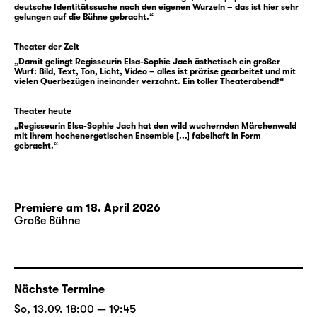
Barbie-Ausgabe sowie diverse andere
deutsche Identitätssuche nach den eigenen Wurzeln – das ist hier sehr
gelungen auf die Bühne gebracht.“
Merchandise-Produkte für Cinderella, wie sie
international genannt wurde.
Theater der Zeit
Noch einige Jahre zogen ins Land, da trug es
„Damit gelingt Regisseurin Elsa-Sophie Jach ästhetisch ein großer
Wurf: Bild, Text, Ton, Licht, Video – alles ist präzise gearbeitet und mit
sich zu, dass viele friedliche Menschen eine
vielen Querbezügen ineinander verzahnt. Ein toller Theaterabend!“
Mauer zu Fall brachten. Diese hatte sie
bislang vom Rest des Landes getrennt. Nun
Theater heute
schien der Wiedervereinigung nichts mehr im
„Regisseurin Elsa-Sophie Jach hat den wild wuchernden Märchenwald
mit ihrem hochenergetischen Ensemble [...] fabelhaft in Form
Weg zu stehen. Diese wurde dazu gespickt
gebracht.“
mit dem Märchen ‚blühender Landschaften‘,
wo allerdings noch ganz Unerwartetes
gedeihen sollte.
Premiere am 18. April 2026
Große Bühne
Und wenn sie nicht gestorben sind, dann
leben die Märchen noch heute. Werden mit
und ohne Spindel weitergesponnen, von
einigen gar zum roten Faden nationaler
Nächste Termine
Gedanken getrimmt: werden von einer
So, 13.09. 18:00 — 19:45
Version der Geschichte zum Kern der einen