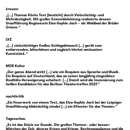
gemeinsamen Horizont nicht nur kindlicher
Bilderwelten. Gleichzeitig waren die
kreuzer
sogenannten Kinder- und Hausmärchen bloß
„[...] Thomas Köcks Text [besticht] durch Vielschichtig- und
Mehrdeutigkeit. Mit großer Ensembleleistung realisierte dessen
eine Version dieser Geschichten: Da wurde
Uraufführung Regisseurin Elsa-Sophie Jach – als Waldbad der Brüder
Grimm.“
aus der kinderverstoßenden Mutter schon
mal eine Stiefmutter gemacht, einfach weil
LVZ
das weniger am biedermeierlichen
„[...] vielschichtiger Endlos-Schlagabtausch [...] gerät zum
Familienbild kratzte.
entlarvenden, bitterbösen und zugleich höchst amüsanten
Kunststück.“
Ein andermal durften die Märchenfiguren
MDR Kultur
weiterziehen ins Kino. Aschenputtel sogar
„Der ganze Abend wirkt [...] wie ein Requiem aus Sprache und Musik.
Ein Requiem auf Deutschland, das an seiner langjährig eingeübten
mehrfach: Da hatte sie plötzlich verzauberte
Realitäts-Verweigerung scheitert. [...] Damit wird die Inszenierung zum
Haselnüsse bekommen, musste sich dafür
heißen Kandidaten für das Berliner Theatertreffen 2027.“
aber Aschenbrödel rufen lassen. Und als Walt
nachtkritik
Disney sie zeichnete, kam die rettende Hilfe
„Ein Feuerwerk von einem Text, das Elsa-Sophie Jach bei der Leipziger
statt von Tauben nun von einer Horde
Uraufführung bildmächtig zündet [...] ein Elfmeter für das Theater.“
singender, sprechender und tanzender
Mäuse. Dazu gab es einen gläsernen Schuh,
Tagesschau
„Es ist das Stück zur Stunde. Die großen Themen - oder besser:
drei Oscar-Nominierungen, eine eigene
Märchen der Zeit, diverse Krisen und Kriege, Rechtspopulismus und die