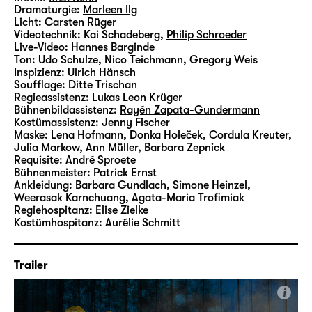
Dramaturgie:
Marleen Ilg
Licht:
Carsten Rüger
Videotechnik:
Kai Schadeberg
,
Philip Schroeder
Live-Video:
Hannes Barginde
Ton:
Udo Schulze, Nico Teichmann, Gregory Weis
Inspizienz:
Ulrich Hänsch
Soufflage:
Ditte Trischan
Regieassistenz:
Lukas Leon Krüger
Bühnenbildassistenz:
Rayén Zapata-Gundermann
Kostümassistenz:
Jenny Fischer
Maske:
Lena Hofmann, Donka Holeček, Cordula Kreuter,
Julia Markow, Ann Müller, Barbara Zepnick
Requisite:
André Sproete
Bühnenmeister:
Patrick Ernst
Ankleidung:
Barbara Gundlach, Simone Heinzel,
Weerasak Karnchuang, Agata-Maria Trofimiak
Regiehospitanz:
Elise Zielke
Kostümhospitanz:
Aurélie Schmitt
Trailer
i