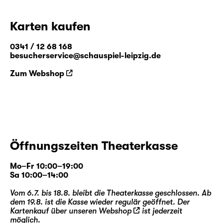
dem mittlerweile weltberühmten Pseudonym
Lewis Carroll den zweiten Band „Alice hinter
Karten kaufen
den Spiegeln“. Weit mehr als eine
Fortsetzung, entführt die Geschichte in eine
0341 / 12 68 168
Welt voller Paradoxien, logisch-
besucherservice@schauspiel-leipzig.de
philosophischer Rätsel und liebenswürdig-
Zum Webshop
skurriler Zeitgenossen.
Stephan Beer
und
Georg Burger
, seit 2014
als Regie- und Autorenteam eine feste Größe
im Programm des Schauspiel Leipzig, holen
nun zum mittlerweile neunten Streich aus —
Öffnungszeiten Theaterkasse
und beleuchten eine der ganz großen Figuren
der Kinder- und Weltliteratur von ihrer zu
Mo–Fr 10:00–19:00
Unrecht unbekannteren (Spiegel-)Seite.
Sa 10:00–14:00
Vom 6.7. bis 18.8. bleibt die Theaterkasse geschlossen. Ab
dem 19.8. ist die Kasse wieder regulär geöffnet. Der
Kartenkauf über unseren
Webshop
ist jederzeit
möglich.