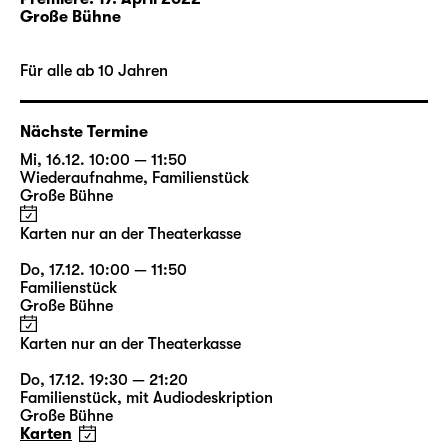
Bühnenbildner Etienne Pluss, der
Große Bühne
Kostümbildnerin Bianca Deigner und dem
Leipziger Jazz-Musiker Philip Frischkorn, der
Für alle ab 10 Jahren
die musikalische Gestaltung der Inszenierung
entwickelt.
Nächste Termine
Mi, 16.12. 10:00 — 11:50
Rollenbilder: Glasmännlein
Wiederaufnahme
,
Familienstück
Große Bühne
und Holländer-Michel in
Paartherapie
Karten nur an der Theaterkasse
Do, 17.12. 10:00 — 11:50
Familienstück
i
Große Bühne
Inhalte aktivieren
Karten nur an der Theaterkasse
Do, 17.12. 19:30 — 21:20
Familienstück
,
mit Audiodeskription
Jetzt aktivieren
Große Bühne
Karten