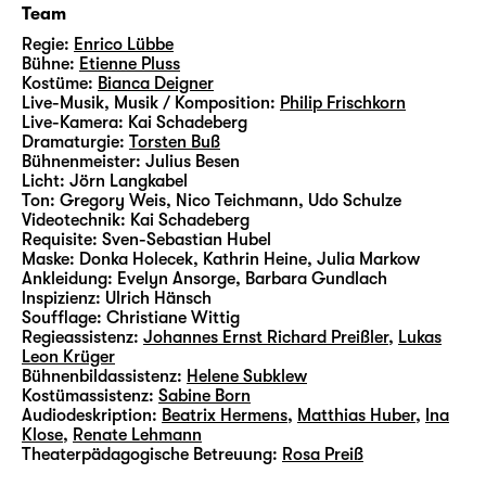
Team
Regie:
Enrico Lübbe
Bühne:
Etienne Pluss
Kostüme:
Bianca Deigner
Live-Musik, Musik / Komposition:
Philip Frischkorn
Live-Kamera:
Kai Schadeberg
Dramaturgie:
Torsten Buß
Bühnenmeister:
Julius Besen
Licht:
Jörn Langkabel
Ton:
Gregory Weis, Nico Teichmann, Udo Schulze
Videotechnik:
Kai Schadeberg
Requisite:
Sven-Sebastian Hubel
Maske:
Donka Holecek, Kathrin Heine, Julia Markow
Ankleidung:
Evelyn Ansorge, Barbara Gundlach
lnspizienz:
Ulrich Hänsch
Soufflage:
Christiane Wittig
Regieassistenz:
Johannes Ernst Richard Preißler
,
Lukas
Leon Krüger
Bühnenbildassistenz:
Helene Subklew
Kostümassistenz:
Sabine Born
Audiodeskription:
Beatrix Hermens
,
Matthias Huber
,
Ina
Klose
,
Renate Lehmann
Theaterpädagogische Betreuung:
Rosa Preiß