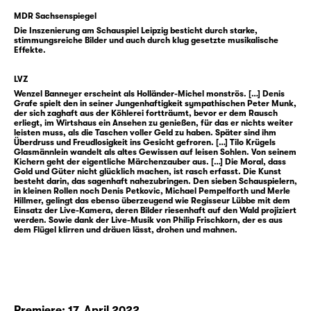
Aufstieg. Gehandelt wird alles, was das Herz
MDR Sachsenspiegel
begehrt — Glück, Gier und ganze
Die Inszenierung am Schauspiel Leipzig besticht durch starke,
Lebenswege. Ein sehr erwachsenes Märchen
stimmungsreiche Bilder und auch durch klug gesetzte musikalische
Effekte.
über den schönen Schein und ein Herz aus
Stein.
LVZ
Wenzel Banneyer erscheint als Holländer-Michel monströs. […] Denis
Hauffs „Das kalte Herz“, erschienen 1827,
Grafe spielt den in seiner Jungenhaftigkeit sympathischen Peter Munk,
der sich zaghaft aus der Köhlerei fortträumt, bevor er dem Rausch
entfaltet diese Erzählung in faszinierend
erliegt, im Wirtshaus ein Ansehen zu genießen, für das er nichts weiter
leisten muss, als die Taschen voller Geld zu haben. Später sind ihm
dunkel leuchtender Sprache. In großen
Überdruss und Freudlosigkeit ins Gesicht gefroren. […] Tilo Krügels
Bildern bringt Intendant Enrico Lübbe es auf
Glasmännlein wandelt als altes Gewissen auf leisen Sohlen. Von seinem
Kichern geht der eigentliche Märchenzauber aus. […] Die Moral, dass
die Bühne des Schauspiel Leipzig — im Team
Gold und Güter nicht glücklich machen, ist rasch erfasst. Die Kunst
besteht darin, das sagenhaft nahezubringen. Den sieben Schauspielern,
mit dem Bühnenbildner Etienne Pluss,
in kleinen Rollen noch Denis Petkovic, Michael Pempelforth und Merle
Kostümbildnerin Bianca Deigner und dem
Hillmer, gelingt das ebenso überzeugend wie Regisseur Lübbe mit dem
Einsatz der Live-Kamera, deren Bilder riesenhaft auf den Wald projiziert
Leipziger Jazz-Musiker Philip Frischkorn, der
werden. Sowie dank der Live-Musik von Philip Frischkorn, der es aus
dem Flügel klirren und dräuen lässt, drohen und mahnen.
die Inszenierung live am Flügel begleitet.
Intendant Enrico Lübbe bringt „Das kalte
Herz“ als Inszenierung für alle ab 10 Jahren
auf die Bühne, im Team mit dem
Premiere: 17. April 2022