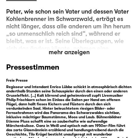
Peter, wie schon sein Vater und dessen Vater
Kohlenbrenner im Schwarzwald, erträgt es
nicht länger, dass alle anderen um ihn herum
„so unmenschlich reich sind“, während er
bleibt, was er ist. Seine Überlegungen, wie
sich das ändern könnte, nehmen eine
mehr anzeigen
ungeahnte Wendung: Er erfährt, dass er als
Sonntagskind das Glasmännlein aufsuchen
Pressestimmen
darf, das tief im Schwarzwald lebt. Bei ihm
hat er drei Wünsche frei. Wie einfach ist das!
Freie Presse
Regisseur und Intendant Enrico Lübbe schickt in atmosphärisch dichten
anderthalb Stunden seine Schauspieler durch den einen oder anderen
Doch Peters Wunsch, immer genauso viel
Gruseleffekt. […] Kalt klirrend und geheimnisvoll zupft Livemusiker
Geld zu haben wie der erfolgreiche Ezechiel,
Philip Frischkorn schon im Einlass die Saiten per Hand am offenen
Flügel, dann hallt fieses Kichern und Flüstern durch den sich
erweist sich als Fehlspekulation: Peter nimmt
verdunkelnden Saal. Hinter beleuchtetem riesigen Bilder- oder
Fernsehrahmen wird das Panorama des Schwarzwaldes sichtbar,
Ezechiel beim Würfeln das Geld ab. So
inklusive mächtiger Baumstämme, Moos und Laub. Bühnenbildner
lange, bis keiner von beiden mehr einen Taler
Etienne Pluss schafft eine so zauberhafte wie aufwendige
Märchenkulisse. Ganz in Weiß und optisch nah am 1950er-Film führt
hat. Und Peter steht mit leeren Taschen da.
das zarte Glasmännlein erzählend und handlungstreibend durch die
Geschichte, Tilo Krügel besticht unaufgeregt mit wunderbar
Seine Wut darüber will Peter am