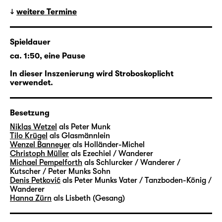
weitere Termine
Spieldauer
ca. 1:50, eine Pause
In dieser Inszenierung wird Stroboskoplicht
verwendet.
Besetzung
Niklas Wetzel
als Peter Munk
Tilo Krügel
als Glasmännlein
Wenzel Banneyer
als Holländer-Michel
Christoph Müller
als Ezechiel / Wanderer
Michael Pempelforth
als Schlurcker / Wanderer /
Kutscher / Peter Munks Sohn
Denis Petković
als Peter Munks Vater / Tanzboden-König /
Wanderer
Hanna Zürn
als Lisbeth (Gesang)