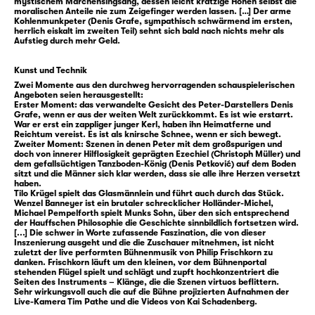
mystischem Märchensingsang, dessen leicht kratzige Höhen selbst die
moralischen Anteile nie zum Zeigefinger werden lassen. […] Der arme
Glasmännlein auslassen. Aber wo das
Kohlenmunkpeter (Denis Grafe, sympathisch schwärmend im ersten,
Glasmännlein ist, da wartet auch der
herrlich eiskalt im zweiten Teil) sehnt sich bald nach nichts mehr als
Aufstieg durch mehr Geld.
Holländer-Michel in der Nähe, als ein
skrupelloser Wunsch-Erfüller für alle, die die
Kunst und Technik
große Gier umtreibt. Lebendiges Herz gegen
Zwei Momente aus den durchweg hervorragenden schauspielerischen
Angeboten seien herausgestellt:
unbegrenzten Kredit, lautet Holländer-
Erster Moment: das verwandelte Gesicht des Peter-Darstellers Denis
Michels Geschäftsmodell. Peter willigt ein
Grafe, wenn er aus der weiten Welt zurückkommt. Es ist wie erstarrt.
War er erst ein zappliger junger Kerl, haben ihn Heimatferne und
und trägt ab da Stein statt Herz.
Reichtum vereist. Es ist als knirsche Schnee, wenn er sich bewegt.
Zweiter Moment: Szenen in denen Peter mit dem großspurigen und
Sein Aufstieg beginnt. Bis er realisiert: Fast
doch von innerer Hilflosigkeit geprägten Ezechiel (Christoph Müller) und
niemand um ihn herum hat überhaupt noch
dem gefallsüchtigen Tanzboden-König (Denis Petković) auf dem Boden
sitzt und die Männer sich klar werden, dass sie alle ihre Herzen versetzt
ein Herz. Aber: Einen Wunsch hat Peter beim
haben.
Tilo Krügel spielt das Glasmännlein und führt auch durch das Stück.
Glasmännlein bis zuletzt immer noch frei …
Wenzel Banneyer ist ein brutaler schrecklicher Holländer-Michel,
Michael Pempelforth spielt Munks Sohn, über den sich entsprechend
der Hauffschen Philosophie die Geschichte sinnbildlich fortsetzen wird.
Der Schwarzwald in Wilhelm Hauffs „Das
[...] Die schwer in Worte zufassende Faszination, die von dieser
Inszenierung ausgeht und die die Zuschauer mitnehmen, ist nicht
kalte Herz“ ist ein sagenhafter Zauberwald.
zuletzt der live performten Bühnenmusik von Philip Frischkorn zu
danken. Frischkorn läuft um den kleinen, vor dem Bühnenportal
Ein Ort, an dem Holz zu Kohle und Glas
stehenden Flügel spielt und schlägt und zupft hochkonzentriert die
verwandelt wird — und zu Geld und Erfolg.
Seiten des Instruments – Klänge, die die Szenen virtuos beflittern.
Sehr wirkungsvoll auch die auf die Bühne projizierten Aufnahmen der
Eine Fabrik der Träume vom schnellen
Live-Kamera Tim Pathe und die Videos von Kai Schadenberg.