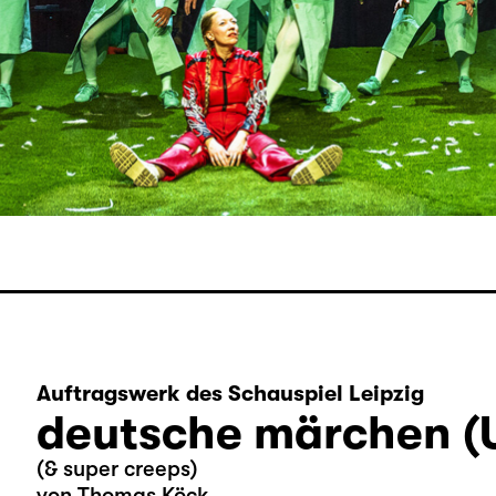
Auftragswerk des Schauspiel Leipzig
deutsche märchen (
(& super creeps)
von Thomas Köck