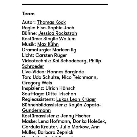
Team
Autor:
Thomas Köck
Regie:
Elsa-Sophie Jach
Bühne:
Jessica Rockstroh
Kostüme:
Sibylle Wallum
Musik:
Max Kühn
Dramaturgie:
Marleen Ilg
Licht:
Carsten Rüger
Videotechnik:
Kai Schadeberg
,
Philip
Schroeder
Live-Video:
Hannes Barginde
Ton:
Udo Schulze, Nico Teichmann,
Gregory Weis
Inspizienz:
Ulrich Hänsch
Soufflage:
Ditte Trischan
Regieassistenz:
Lukas Leon Krüger
Bühnenbildassistenz:
Rayén Zapata-
Gundermann
Kostümassistenz:
Jenny Fischer
Maske:
Lena Hofmann, Donka Holeček,
Cordula Kreuter, Julia Markow, Ann
Müller, Barbara Zepnick