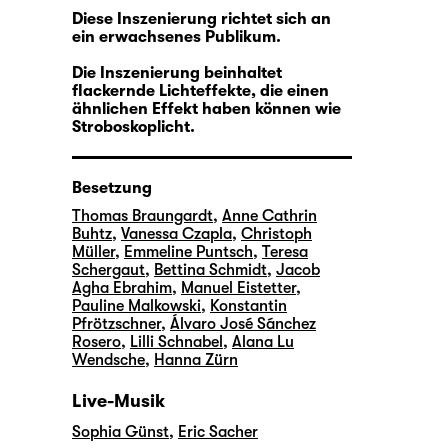
Diese Inszenierung richtet sich an
ein erwachsenes Publikum.
Die Inszenierung beinhaltet
flackernde Lichteffekte, die einen
ähnlichen Effekt haben können wie
Stroboskoplicht.
Besetzung
Thomas Braungardt
,
Anne Cathrin
Buhtz
,
Vanessa Czapla
,
Christoph
Müller
,
Emmeline Puntsch
,
Teresa
Schergaut
,
Bettina Schmidt
,
Jacob
Agha Ebrahim
,
Manuel Eistetter
,
Pauline Malkowski
,
Konstantin
Pfrötzschner
,
Álvaro José Sánchez
Rosero
,
Lilli Schnabel
,
Alana Lu
Wendsche
,
Hanna Zürn
Live-Musik
Sophia Günst
,
Eric Sacher