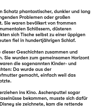
 Schatz phantastischer, dunkler und lang
rängenden Problemen oder großen
. Sie waren bevölkert von frommen
onumentalen Schlössern, düsteren
ten sich Tische selbst zu einer üppigen
uten fiel in hundertjährigen Schlaf.
e dieser Geschichten zusammen und
. Sie wurden zum gemeinsamen Horizont
ig waren die sogenannten Kinder- und
chten: Da wurde aus der
efmutter gemacht, einfach weil das
atzte.
rziehen ins Kino. Aschenputtel sogar
 Haselnüsse bekommen, musste sich dafür
Disney sie zeichnete, kam die rettende