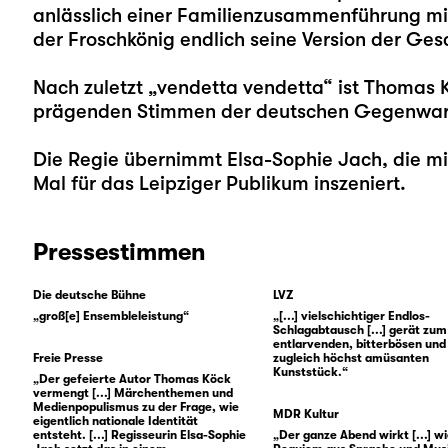
anlässlich einer Familienzusammenführung mit
der Froschkönig endlich seine Version der Ges
Nach zuletzt „
vendetta vendetta
“ ist
Thomas 
prägenden Stimmen der deutschen Gegenwarts
Die Regie übernimmt
Elsa-Sophie Jach
, die m
Mal für das Leipziger Publikum inszeniert.
Pressestimmen
Die deutsche Bühne
LVZ
„groß[e] Ensembleleistung“
„[...] vielschichtiger Endlos-
Schlagabtausch [...] gerät zum
entlarvenden, bitterbösen und
Freie Presse
zugleich höchst amüsanten
Kunststück.“
„Der gefeierte Autor Thomas Köck
vermengt [...] Märchenthemen und
Medienpopulismus zu der Frage, wie
MDR Kultur
eigentlich nationale Identität
entsteht. [...] Regisseurin Elsa-Sophie
„Der ganze Abend wirkt [...] wi