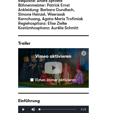
Requisite:
André Sproete
Bühnenmeister:
Patrick Ernst
Ankleidung:
Barbara Gundlach,
Simone Heinzel, Weerasak
Karnchuang, Agata-Maria Trofimiak
Regiehospitanz:
Elise Zielke
Kostümhospitanz:
Aurélie Schmitt
Trailer
i
Vimeo aktivieren
Vimeo immer aktivieren
Einführung
Mute
Remaining
-5:29
Loaded
:
Progress
:
Play
0%
0%