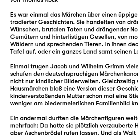
Es war einmal das Märchen über einen üppigen
tradierter Geschichten. Sie handelten von d
Wünschen, brutalen Taten und drängender Not
Gemütern und hinterlistigen Gesellen, von m
Wäldern und sprechenden Tieren. In ihnen deck
Tafel auf, oder ein ganzes Land samt seinen Le
Einmal trugen Jacob und Wilhelm Grimm viel
schufen
den
deutschsprachigen Märchenkanon
nicht nur kindlicher Bilderwelten. Gleichzeit
Hausmärchen bloß eine Version dieser Geschi
kinderverstoßenden Mutter schon mal eine Sti
weniger am biedermeierlichen Familienbild kr
Ein andermal durften die Märchenfiguren weite
mehrfach: Da hatte sie plötzlich verzauberte
aber Aschenbrödel rufen lassen. Und als Walt 