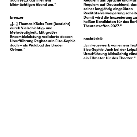
Jach setzt das in einem
Requiem aus Sprache und Musi
bildmächtigen Abend um.“
Requiem auf Deutschland, das
seiner langjährig eingeübten
Realitäts-Verweigerung scheiter
kreuzer
Damit wird die Inszenierung z
heißen Kandidaten für das Berl
„[...] Thomas Köcks Text [besticht]
Theatertreffen 2027.“
durch Vielschichtig- und
Mehrdeutigkeit. Mit großer
Ensembleleistung realisierte dessen
nachtkritik
Uraufführung Regisseurin Elsa-Sophie
Jach – als Waldbad der Brüder
„Ein Feuerwerk von einem Text
Grimm.“
Elsa-Sophie Jach bei der Leipz
Uraufführung bildmächtig zünde
ein Elfmeter für das Theater.“