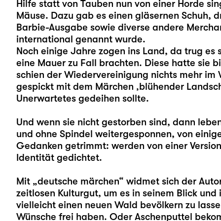
Hilfe statt von Tauben nun von einer Horde s
Mäuse. Dazu gab es einen gläsernen Schuh, d
Barbie-Ausgabe sowie diverse andere Merchand
international genannt wurde.
Noch einige Jahre zogen ins Land, da trug es s
eine Mauer zu Fall brachten. Diese hatte sie 
schien der Wiedervereinigung nichts mehr im
gespickt mit dem Märchen ‚blühender Landsch
Unerwartetes gedeihen sollte.
Und wenn sie nicht gestorben sind, dann lebe
und ohne Spindel weitergesponnen, von einig
Gedanken getrimmt: werden von einer Version
Identität gedichtet.
Mit „deutsche märchen“ widmet sich der Auto
zeitlosen Kulturgut, um es in seinem Blick und
vielleicht einen neuen Wald bevölkern zu lass
Wünsche frei haben. Oder Aschenputtel bekomm