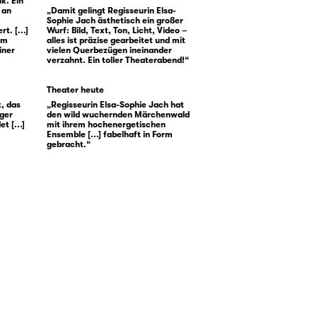
k. Ein
 an
„Damit gelingt Regisseurin Elsa-
Sophie Jach ästhetisch ein großer
t. [...]
Wurf: Bild, Text, Ton, Licht, Video –
um
alles ist präzise gearbeitet und mit
iner
vielen Querbezügen ineinander
verzahnt. Ein toller Theaterabend!“
Theater heute
, das
„Regisseurin Elsa-Sophie Jach hat
iger
den wild wuchernden Märchenwald
t [...]
mit ihrem hochenergetischen
Ensemble [...] fabelhaft in Form
gebracht.“