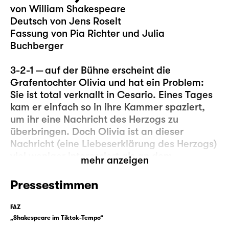
von William Shakespeare
Deutsch von Jens Roselt
Fassung von Pia Richter und Julia
Buchberger
3-2-1 — auf der Bühne erscheint die
Grafentochter Olivia und hat ein Problem:
Sie ist total verknallt in Cesario. Eines Tages
kam er einfach so in ihre Kammer spaziert,
um ihr eine Nachricht des Herzogs zu
überbringen. Doch Olivia ist an dieser
Nachricht (eine Liebeserklärung des Herzogs)
viel weniger interessiert als an dem
mehr anzeigen
Überbringer, denn (anders als der Herzog) ist
Cesario klug, schön, gewitzt und kann
Pressestimmen
obendrein auch noch singen … und seien wir
mal ehrlich, manchmal ist die „eigentliche“
FAZ
Nachricht einfach weniger wichtig als das,
„Shakespeare im Tiktok-Tempo“