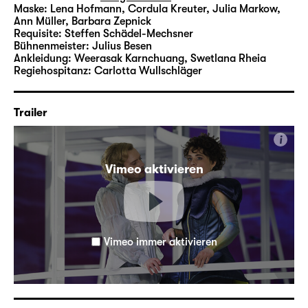
Maske:
Lena Hofmann, Cordula Kreuter, Julia Markow,
Ann Müller, Barbara Zepnick
Requisite:
Steffen Schädel-Mechsner
Bühnenmeister:
Julius Besen
Ankleidung:
Weerasak Karnchuang, Swetlana Rheia
Regiehospitanz:
Carlotta Wullschläger
Trailer
i
Vimeo aktivieren
Vimeo immer aktivieren