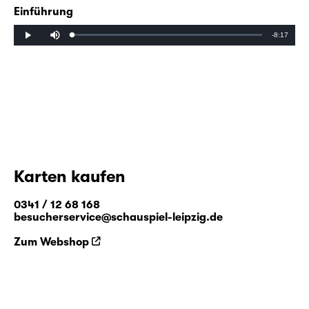
Einführung
Mute
Remaining
-8:17
Loaded
:
Progress
:
Play
0%
0%
Time
Karten kaufen
0341 / 12 68 168
besucherservice@schauspiel-leipzig.de
Zum Webshop