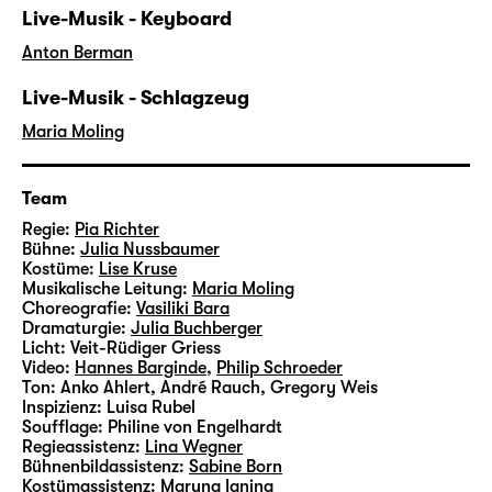
Live-Musik - Keyboard
Anton Berman
Live-Musik - Schlagzeug
Maria Moling
Team
Regie:
Pia Richter
Bühne:
Julia Nussbaumer
Kostüme:
Lise Kruse
Musikalische Leitung:
Maria Moling
Choreografie:
Vasiliki Bara
Dramaturgie:
Julia Buchberger
Licht:
Veit-Rüdiger Griess
Video:
Hannes Barginde
,
Philip Schroeder
Ton:
Anko Ahlert, André Rauch, Gregory Weis
Inspizienz:
Luisa Rubel
Soufflage:
Philine von Engelhardt
Regieassistenz:
Lina Wegner
Bühnenbildassistenz:
Sabine Born
Kostümassistenz:
Maryna Ianina