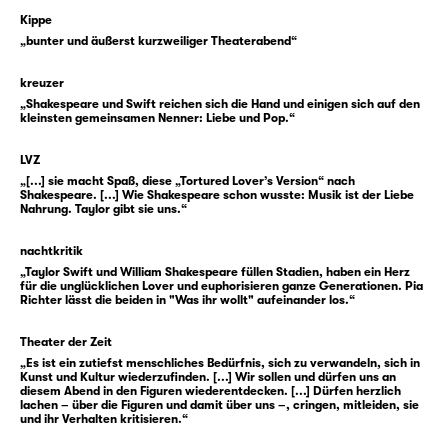
was im Moment des Überbringens geschieht.
Kippe
„bunter und äußerst kurzweiliger Theaterabend“
Es könnte also der Beginn einer wundervollen
Romanze sein, befänden wir uns nicht in
kreuzer
einer klassischen Shakespeare-Komödie.
„Shakespeare und Swift reichen sich die Hand und einigen sich auf den
Denn hier ist nichts einfach, schon gar nicht
kleinsten gemeinsamen Nenner: Liebe und Pop.“
die Liebe. Olivia weiß nämlich nicht, dass
LVZ
Cesario eigentlich Viola heißt und auch kein
„[...] sie macht Spaß, diese „Tortured Lover’s Version“ nach
Bote, sondern — oh Schreck — eine Botin ist.
Shakespeare. [...] Wie Shakespeare schon wusste: Musik ist der Liebe
Nahrung. Taylor gibt sie uns.“
Erst vor wenigen Stunden wurde sie nach
einem Schiffbruch am Ufer der Insel Illyrien
nachtkritik
angeschwemmt und beschloss, am Hof des
„Taylor Swift und William Shakespeare füllen Stadien, haben ein Herz
Herzogs zu dienen. Und was braucht so eine
für die unglücklichen Lover und euphorisieren ganze Generationen. Pia
Richter lässt die beiden in "Was ihr wollt" aufeinander los.“
Shakespeare’sche Figur klassischerweise für
einen Plan? Richtig: eine Verkleidung. Und so
Theater der Zeit
denkt sich Viola kurzerhand ein Alter Ego aus
„Es ist ein zutiefst menschliches Bedürfnis, sich zu verwandeln, sich in
Kunst und Kultur wiederzufinden. [...] Wir sollen und dürfen uns an
und nennt es … James? Nein, Cesario. Als
diesem Abend in den Figuren wiederentdecken. [...] Dürfen herzlich
dieser wird sie nun auf Illyrien bekannt. Kann
lachen – über die Figuren und damit über uns –, cringen, mitleiden, sie
und ihr Verhalten kritisieren.“
ja niemand ahnen, dass sich die