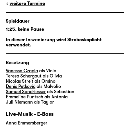
weitere Termine
für die Gefühlswelten und
Lebenserfahrungen abertausender
Menschen. Wirklichkeit und Spiel, doppelte
Spieldauer
Böden, Alter Egos und die Uneindeutigkeit
1:25, keine Pause
zwischen Gezeigtem und Gesehenem sind in
ihren Songs dabei ähnlich alltäglich wie in
In dieser Inszenierung wird Stroboskoplicht
verwendet.
„Was ihr wollt“.
In ihrer vierten Regiearbeit am Schauspiel
Besetzung
Leipzig verschränkt
Pia Richter
daher den
Vanessa Czapla
als Viola
Shakespeare-Klassiker mit Motiven, der
Teresa Schergaut
als Olivia
Ästhetik und natürlich etlichen Songs von
Nicolas Streit
als Orsino
Denis Petković
als Malvolio
Taylor Swift und holt den elisabethanischen
Samuel Sandriesser
als Sebastian
Stoff so ins Hier und Jetzt auf die Große
Emmeline Puntsch
als Antonia
Bühne.
Juli Niemann
als Taylor
Live-Musik - E-Bass
Anna Emmersberger