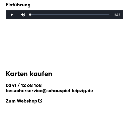
Einführung
Mute
Remaining
-8:17
Loaded
:
Progress
:
Play
0%
0%
Time
Karten kaufen
0341 / 12 68 168
besucherservice@schauspiel-leipzig.de
Zum Webshop