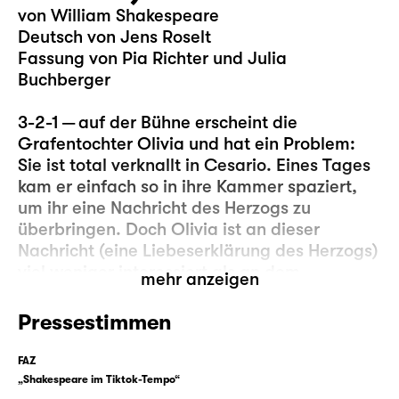
von William Shakespeare
Deutsch von Jens Roselt
Fassung von Pia Richter und Julia
Buchberger
3-2-1 — auf der Bühne erscheint die
Grafentochter Olivia und hat ein Problem:
Sie ist total verknallt in Cesario. Eines Tages
kam er einfach so in ihre Kammer spaziert,
um ihr eine Nachricht des Herzogs zu
überbringen. Doch Olivia ist an dieser
Nachricht (eine Liebeserklärung des Herzogs)
viel weniger interessiert als an dem
mehr anzeigen
Überbringer, denn (anders als der Herzog) ist
Cesario klug, schön, gewitzt und kann
Pressestimmen
obendrein auch noch singen … und seien wir
mal ehrlich, manchmal ist die „eigentliche“
FAZ
Nachricht einfach weniger wichtig als das,
„Shakespeare im Tiktok-Tempo“