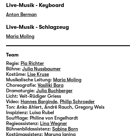
Live-Musik - Keyboard
Anton Berman
Live-Musik - Schlagzeug
Maria Moling
Team
Regie:
Pia Richter
Bühne:
Julia Nussbaumer
Kostüme:
Lise Kruse
Musikalische Leitung:
Maria Moling
Choreografie:
Vasiliki Bara
Dramaturgie:
Julia Buchberger
Licht:
Veit-Rüdiger Griess
Video:
Hannes Barginde
,
Philip Schroeder
Ton:
Anko Ahlert, André Rauch, Gregory Weis
Inspizienz:
Luisa Rubel
Soufflage:
Philine von Engelhardt
Regieassistenz:
Lina Wegner
Bühnenbildassistenz:
Sabine Born
Kostümassistenz:
Maryna Ianina