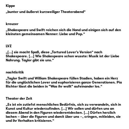
was im Moment des Überbringens geschieht.
Kippe
„bunter und äußerst kurzweiliger Theaterabend“
Es könnte also der Beginn einer wundervollen
Romanze sein, befänden wir uns nicht in
kreuzer
einer klassischen Shakespeare-Komödie.
„Shakespeare und Swift reichen sich die Hand und einigen sich auf den
Denn hier ist nichts einfach, schon gar nicht
kleinsten gemeinsamen Nenner: Liebe und Pop.“
die Liebe. Olivia weiß nämlich nicht, dass
LVZ
Cesario eigentlich Viola heißt und auch kein
„[...] sie macht Spaß, diese „Tortured Lover’s Version“ nach
Bote, sondern — oh Schreck — eine Botin ist.
Shakespeare. [...] Wie Shakespeare schon wusste: Musik ist der Liebe
Nahrung. Taylor gibt sie uns.“
Erst vor wenigen Stunden wurde sie nach
einem Schiffbruch am Ufer der Insel Illyrien
nachtkritik
angeschwemmt und beschloss, am Hof des
„Taylor Swift und William Shakespeare füllen Stadien, haben ein Herz
Herzogs zu dienen. Und was braucht so eine
für die unglücklichen Lover und euphorisieren ganze Generationen. Pia
Richter lässt die beiden in "Was ihr wollt" aufeinander los.“
Shakespeare’sche Figur klassischerweise für
einen Plan? Richtig: eine Verkleidung. Und so
Theater der Zeit
denkt sich Viola kurzerhand ein Alter Ego aus
„Es ist ein zutiefst menschliches Bedürfnis, sich zu verwandeln, sich in
Kunst und Kultur wiederzufinden. [...] Wir sollen und dürfen uns an
und nennt es … James? Nein, Cesario. Als
diesem Abend in den Figuren wiederentdecken. [...] Dürfen herzlich
dieser wird sie nun auf Illyrien bekannt. Kann
lachen – über die Figuren und damit über uns –, cringen, mitleiden, sie
und ihr Verhalten kritisieren.“
ja niemand ahnen, dass sich die