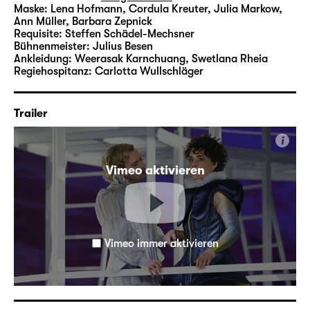
Maske:
Lena Hofmann, Cordula Kreuter, Julia Markow,
Ann Müller, Barbara Zepnick
Requisite:
Steffen Schädel-Mechsner
Bühnenmeister:
Julius Besen
Ankleidung:
Weerasak Karnchuang, Swetlana Rheia
Regiehospitanz:
Carlotta Wullschläger
Trailer
i
Vimeo aktivieren
Vimeo immer aktivieren