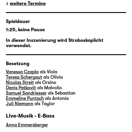
weitere Termine
für die Gefühlswelten und
Lebenserfahrungen abertausender
Menschen. Wirklichkeit und Spiel, doppelte
Spieldauer
Böden, Alter Egos und die Uneindeutigkeit
1:25, keine Pause
zwischen Gezeigtem und Gesehenem sind in
ihren Songs dabei ähnlich alltäglich wie in
In dieser Inszenierung wird Stroboskoplicht
verwendet.
„Was ihr wollt“.
In ihrer vierten Regiearbeit am Schauspiel
Besetzung
Leipzig verschränkt
Pia Richter
daher den
Vanessa Czapla
als Viola
Shakespeare-Klassiker mit Motiven, der
Teresa Schergaut
als Olivia
Ästhetik und natürlich etlichen Songs von
Nicolas Streit
als Orsino
Denis Petković
als Malvolio
Taylor Swift und holt den elisabethanischen
Samuel Sandriesser
als Sebastian
Stoff so ins Hier und Jetzt auf die Große
Emmeline Puntsch
als Antonia
Bühne.
Juli Niemann
als Taylor
Live-Musik - E-Bass
Anna Emmersberger