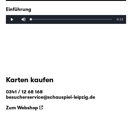
Einführung
Mute
Remaining
-6:13
Loaded
:
Progress
:
Play
0%
0%
Time
Karten kaufen
0341 / 12 68 168
besucherservice@schauspiel-leipzig.de
Zum Webshop