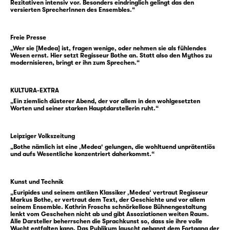
Rezitativen intensiv vor. Besonders eindringlich gelingt das den
Selbstauslöschung. In die Ecke gedrängt,
versierten SprecherInnen des Ensembles.“
greift Medea zur radikalsten Tat: Sie tötet
ihre eigenen Kinder.
Freie Presse
Wer ist Medea? Euripides konfrontiert uns mit
„Wer sie [Medea] ist, fragen wenige, oder nehmen sie als fühlendes
Wesen ernst. Hier setzt Regisseur Bothe an. Statt also den Mythos zu
einer Figur, die uns – auch über 2.400 Jahre
modernisieren, bringt er ihn zum Sprechen.“
nach ihrem Entstehen – drastisch und radikal
erscheint. Medea ist sich ihrer grausamen Tat
KULTURA-EXTRA
bewusst. Sie denkt sie. Sie formuliert sie. Sie
„Ein ziemlich düsterer Abend, der vor allem in den wohlgesetzten
erschrickt vor ihr als letztlich irrationalem
Worten und seiner starken Hauptdarstellerin ruht.“
Schritt. Sie entscheidet sich dennoch, diesen
zu gehen. Eine Handlung, die das Private
Leipziger Volkszeitung
weit verlässt und gegen gesellschaftliche
„Bothe nämlich ist eine ‚Medea‘ gelungen, die wohltuend unprätentiös
und aufs Wesentliche konzentriert daherkommt.“
Erwartungen und Strukturen angeht, durch
die Medea weit ins Abseits gedrängt wird.
Kunst und Technik
„Euripides und seinem antiken Klassiker ‚Medea‘ vertraut Regisseur
Markus Bothe, er vertraut dem Text, der Geschichte und vor allem
seinem Ensemble. Kathrin Froschs schnörkellose Bühnengestaltung
lenkt vom Geschehen nicht ab und gibt Assoziationen weiten Raum.
Alle Darsteller beherrschen die Sprachkunst so, dass sie ihre volle
Wucht entfalten kann. Das Publikum lauscht gebannt dem Fortgang der