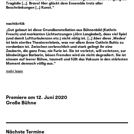
Tragödie […]. Bravo! Hier glückt dem Ensemble trotz aller
Beschränkungen […] Kunst.“
nachtkritik
„Gut gebaut ist diese Grundkonstellation aus Bühnenbild (Kathrin
Frosch) und markanten Lichtsetzungen (Jörn Langkabel), dass viel Spiel
(und damit Luftturbulenzen etc.) nicht nötig ist. […] Aber diese ‚Medea‘
ist kein steriles Theatererlebnis, was vor allem Anne Cathrin Buhtz zu
verdanken ist. Zwischen zerbrechlich und stark gelingt ihr eine
Zauberin, die ganz Frau, nie Furie ist. Sie ist verletzt, will verletzen, zur
blindwütigen Barbarin, bösen Fremden wird sie nicht degradiert. Sie ist
einsam auf leerer Bühne, taumelt und füllt das Vakuum in den stärksten
Moment dennoch völlig aus.“
mehr lesen
Premiere am 12. Juni 2020
Große Bühne
Nächste Termine