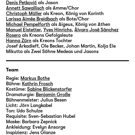
Denis Petković
als Jason
Annett Sawallisch
als Amme/Chor
Christoph Müller
als Kreon, König von Korinth
Larissa Aimée Breidbach
als Bote/Chor
Michael Pempelforth
als Aigeus, König von Athen
Manuel Eistetter
,
Yves Hinrichs
,
Álvaro José Sánchez
Rosero
als Kreons Gefolgsleute
Hanna Zürn
als Kreons Tochter
Josef Arkadieff, Ole Becker, Johan Martin, Kolja Ele
Mikutta
als Zwei Söhne Medeas und Jasons
Team
Regie:
Markus Bothe
Bühne:
Kathrin Frosch
Kostüme:
Sabine Blickenstorfer
Dramaturgie:
Benjamin Große
Bühnenmeister:
Julius Besen
Licht:
Jörn Langkabel
Ton:
Udo Schulze
Requisite:
Sven-Sebastian Hubel
Maske:
Barbara Zepnick
Ankleidung:
Evelyn Ansorge
lnspizienz:
Jens Glanze