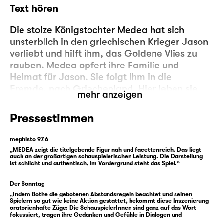
Text hören
Die stolze Königstochter Medea hat sich
unsterblich in den griechischen Krieger Jason
verliebt und hilft ihm, das Goldene Vlies zu
rauben. Medea opfert ihre Familie und
Heimat für Jason. Sie folgt ihm in die
Fremde, nach Griechenland. Hier leben sie
mehr anzeigen
glücklich, hier kommen ihre Kinder zur Welt.
Doch als sich Jason eine höhere Stellung am
Pressestimmen
Hofe König Kreons erhofft, wendet er sich
schließlich dessen junger Tochter zu und lässt
mephisto 97.6
Medea und seine Familie im Stich. Medea
„MEDEA zeigt die titelgebende Figur nah und facettenreich. Das liegt
auch an der großartigen schauspielerischen Leistung. Die Darstellung
verzweifelt. Sie findet sich allein in einem
ist schlicht und authentisch, im Vordergrund steht das Spiel.“
Land zurückgelassen, auf das sie ihre
gesamte Zukunft baute. Für Jason hat sie
Der Sonntag
alles geopfert. Jetzt will man sie, durch
„Indem Bothe die gebotenen Abstandsregeln beachtet und seinen
Spielern so gut wie keine Aktion gestattet, bekommt diese Inszenierung
Treuebruch, Verrat und Entzug ihrer Rechte,
oratorienhafte Züge: Die SchauspielerInnen sind ganz auf das Wort
fokussiert, tragen ihre Gedanken und Gefühle in Dialogen und
zum Exil zwingen, besser noch zur