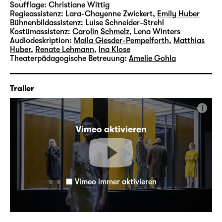
Soufflage:
Christiane Wittig
Regieassistenz:
Lara-Chayenne Zwickert
,
Emily Huber
Bühnenbildassistenz:
Luise Schneider-Strehl
Kostümassistenz:
Carolin Schmelz
,
Lena Winters
Audiodeskription:
Maila Giesder-Pempelforth
,
Matthias
Huber
,
Renate Lehmann
,
Ina Klose
Theaterpädagogische Betreuung:
Amelie Gohla
Trailer
i
Vimeo aktivieren
Vimeo immer aktivieren