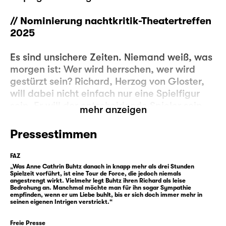
// Nominierung nachtkritik-Theatertreffen
2025
Es sind unsichere Zeiten. Niemand weiß, was
morgen ist: Wer wird herrschen, wer wird
gestürzt sein? Richard, Herzog von Gloster,
will dabei nicht einfach nur eine Spielfigur
sein. Er will der entscheidende Spieler sein.
mehr anzeigen
Der Sieger über alle.
Pressestimmen
Der Krieg ist vorbei, aber mit den neuen
Zeiten kann Gloster nichts anfangen. Was
FAZ
anderes als Krieg kann er nicht. Mit seinem
„Was Anne Cathrin Buhtz danach in knapp mehr als drei Stunden
Spielzeit vorführt, ist eine Tour de Force, die jedoch niemals
Wesen würde er keine Chance haben, das
angestrengt wirkt. Vielmehr legt Buhtz ihren Richard als leise
Bedrohung an. Manchmal möchte man für ihn sogar Sympathie
hört er schon sein Leben lang, angefangen
empfinden, wenn er um Liebe buhlt, bis er sich doch immer mehr in
bei seiner eigenen Mutter. Also bleibt er im
seinen eigenen Intrigen verstrickt.“
Kriegsmodus und beschließt, sein Stück
Freie Presse