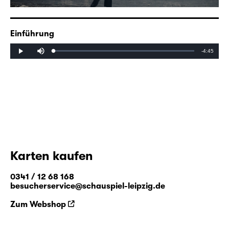
Einführung
Mute
Remaining
-4:45
Loaded
:
Progress
:
Play
0%
0%
Time
Karten kaufen
0341 / 12 68 168
besucherservice@schauspiel-leipzig.de
Zum Webshop