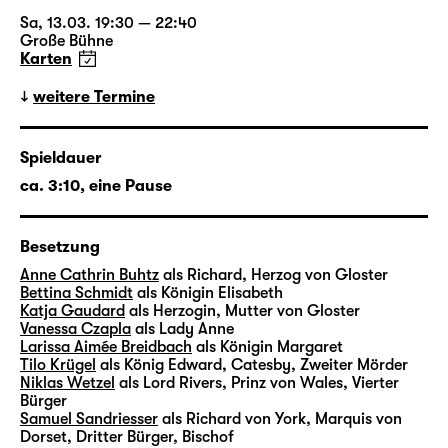
Markus Bothe verbindet sie eine langjährige
Zusammenarbeit u. a. mit Lorenzo Fioroni,
Sa, 13.03. 19:30 — 22:40
Große Bühne
Corinna von Rad, Barbara David Brüesch
Karten
oder Jonas Knecht. Bert Wrede komponierte
zahlreiche Musiken u. a. für Filme von Detlev
weitere Termine
Buck und Thomas Stuber oder Inszenierungen
von Michael Thalheimer und Mateja Koležnik.
Spieldauer
In Leipzig wirkte er zuletzt mit bei der
ca. 3:10, eine Pause
Uraufführung der Theaterfassung von
Richard Yates’ „Zeiten des Aufruhrs“ in der
Regie von Enrico Lübbe.
Besetzung
Anne Cathrin Buhtz
als Richard, Herzog von Gloster
Bettina Schmidt
als Königin Elisabeth
Katja Gaudard
als Herzogin, Mutter von Gloster
„Richard III“ in 30 Sekunden
Vanessa Czapla
als Lady Anne
Larissa Aimée Breidbach
als Königin Margaret
mit Chefdramaturg Torsten Buß
Tilo Krügel
als König Edward, Catesby, Zweiter Mörder
Niklas Wetzel
als Lord Rivers, Prinz von Wales, Vierter
Bürger
i
Samuel Sandriesser
als Richard von York, Marquis von
Dorset, Dritter Bürger, Bischof