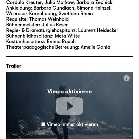
Cordula Kreuter, Julia Markow, Barbara Zepnick
Ankleidung:
Barbara Gundlach, Simone Heinzel,
Weerasak Karnchuang, Swetlana Rheia
Requisite:
Thomas Weinhold
Bühnenmeister:
Julius Besen
Regie- & Dramaturgiehospitanz:
Laurenz Heidecker
Bühnenbildhospitanz:
Meta Witte
Kostümhospitanz:
Emma Rauch
Theaterpädagogische Betreuung:
Amelie Gohla
Trailer
i
Vimeo aktivieren
Vimeo immer aktivieren