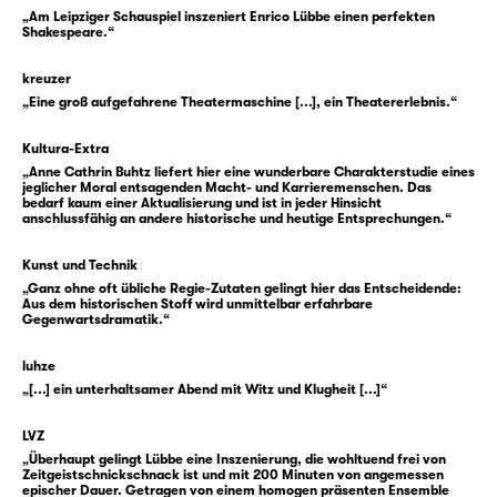
aufzuführen: Gesellschaft als Schlacht,
„Am Leipziger Schauspiel inszeniert Enrico Lübbe einen perfekten
Leben als Nahkampf — mit den Waffen des
Shakespeare.“
Wortes, der Intrige und des Mordes.
kreuzer
„Eine groß aufgefahrene Theatermaschine [...], ein Theatererlebnis.“
Und niemand ahnt, wie gut er genau damit in
die Gesellschaft passt. Zug um Zug wird er
Kultura-Extra
schließlich König Richard III. Gloster ist dabei
„Anne Cathrin Buhtz liefert hier eine wunderbare Charakterstudie eines
klug, er ist schnell, er ist brutal — und allein
jeglicher Moral entsagenden Macht- und Karrieremenschen. Das
bedarf kaum einer Aktualisierung und ist in jeder Hinsicht
ist er dabei nie. Denn er weiß sich immer
anschlussfähig an andere historische und heutige Entsprechungen.“
wieder neue Verbündete zu schaffen — nicht
nur die Figuren im Stück, sondern auch uns,
Kunst und Technik
„Ganz ohne oft übliche Regie-Zutaten gelingt hier das Entscheidende:
das Publikum.
Aus dem historischen Stoff wird unmittelbar erfahrbare
Gegenwartsdramatik.“
Aber je mehr Gloster Tat um Tat, Zug um Zug
luhze
der Aufstieg gelingt, desto stärker wird er
„[...] ein unterhaltsamer Abend mit Witz und Klugheit [...]“
konfrontiert mit einer Reihe starker
Frauenfiguren wie Lady Anne, Königin
LVZ
Elisabeth, Königin Margaret oder seiner
„Überhaupt gelingt Lübbe eine Inszenierung, die wohltuend frei von
Zeitgeistschnickschnack ist und mit 200 Minuten von angemessen
Mutter, der Herzogin von York.
epischer Dauer. Getragen von einem homogen präsenten Ensemble