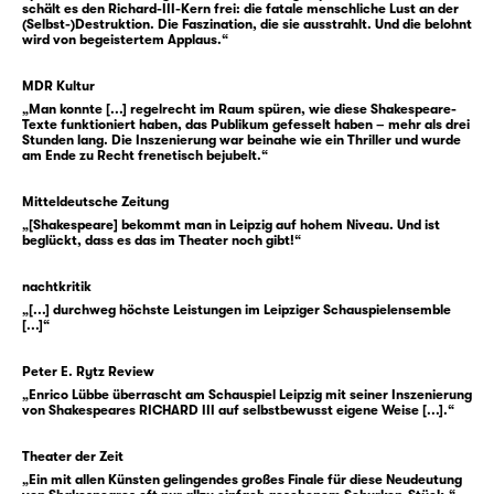
schält es den Richard-III-Kern frei: die fatale menschliche Lust an der
(Selbst-)Destruktion. Die Faszination, die sie ausstrahlt. Und die belohnt
Ob Witwe oder Mutter, Ehefrau oder
wird von begeistertem Applaus.“
gewesene Regentin — und oftmals alles
zugleich —, haben sie alte und neue
MDR Kultur
„Man konnte [...] regelrecht im Raum spüren, wie diese Shakespeare-
Herrschaft überlebt, können erzählen vom
Texte funktioniert haben, das Publikum gefesselt haben – mehr als drei
Verlust und vom Danach. Sie sind es, die sich
Stunden lang. Die Inszenierung war beinahe wie ein Thriller und wurde
am Ende zu Recht frenetisch bejubelt.“
ihm in den Weg stellen. Und sie begleiten
Glosters Fall.
Mitteldeutsche Zeitung
„[Shakespeare] bekommt man in Leipzig auf hohem Niveau. Und ist
beglückt, dass es das im Theater noch gibt!“
Nur zwei Jahre regierte Richard III., mit
dessen Tod auch die „Rosenkriege“ endeten.
nachtkritik
William Shakespeares „Richard III“ formt vor
„[...] durchweg höchste Leistungen im Leipziger Schauspielensemble
diesem Hintergrund ein gewaltiges Stück
[...]“
Theater — über Hybris, Skrupellosigkeit und
Peter E. Rytz Review
das Überschreiten aller Normen. In der
„Enrico Lübbe überrascht am Schauspiel Leipzig mit seiner Inszenierung
Übersetzung von Thomas Brasch ist es ein
von Shakespeares RICHARD III auf selbstbewusst eigene Weise [...].“
scharfes Psychogramm genauso wie ein
dunkles Schauerstück.
Theater der Zeit
„Ein mit allen Künsten gelingendes großes Finale für diese Neudeutung