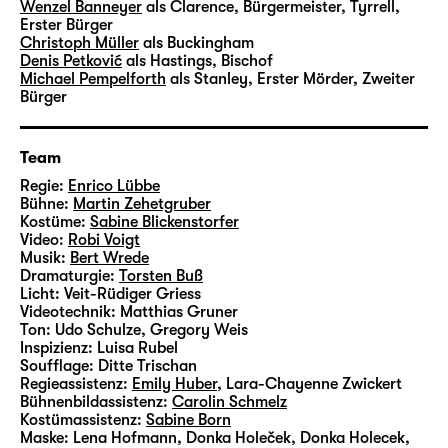
Vimeo aktivieren
Wenzel Banneyer
als Clarence, Bürgermeister, Tyrrell,
Erster Bürger
Christoph Müller
als Buckingham
Denis Petković
als Hastings, Bischof
Michael Pempelforth
als Stanley, Erster Mörder, Zweiter
Bürger
Vimeo immer aktivieren
Team
Regie:
Enrico Lübbe
Bühne:
Martin Zehetgruber
Kostüme:
Sabine Blickenstorfer
Video:
Robi Voigt
Musik:
Bert Wrede
Dramaturgie:
Torsten Buß
Licht:
Veit-Rüdiger Griess
Videotechnik:
Matthias Gruner
Ton:
Udo Schulze, Gregory Weis
Inspizienz:
Luisa Rubel
Soufflage:
Ditte Trischan
Regieassistenz:
Emily Huber
,
Lara-Chayenne Zwickert
Bühnenbildassistenz:
Carolin Schmelz
Kostümassistenz:
Sabine Born
Maske:
Lena Hofmann, Donka Holeček, Donka Holecek,