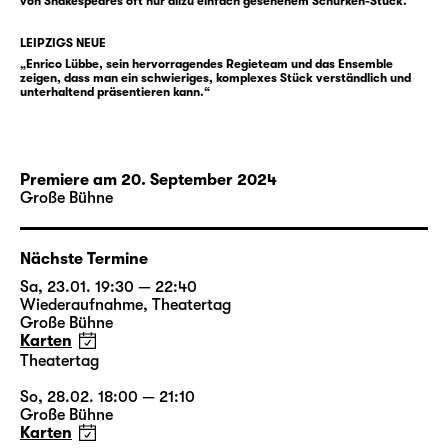
von Shakespeares oft nur allzu einfach gesehenem Schurken-Stück.“
Enrico Lübbe
, seit 2013 Intendant des
Schauspiel Leipzig, inszeniert nach
LEIPZIGS NEUE
„
Winterreise / Winterreise
“ (Schubert /
„Enrico Lübbe, sein hervorragendes Regieteam und das Ensemble
zeigen, dass man ein schwieriges, komplexes Stück verständlich und
Jelinek), „
Faust I & II
“ (Goethe) sowie
unterhaltend präsentieren kann.“
Büchners „
Woyzeck
“ den Klassiker von
Shakespeare. Für „Richard III“ arbeitet
erstmals Martin Zehetgruber am Schauspiel
Premiere am 20. September 2024
Leipzig. Er entwirft regelmäßig die
Große Bühne
Bühnenräume für Inszenierungen von Andrea
Breth, Barbara Frey und Martin Kušej und
erhielt mehrfach den Österreichischen
Nächste Termine
Theaterpreis Nestroy für die beste
Sa, 23.01. 19:30 — 22:40
Ausstattung sowie den Titel Bühnenbildner
Wiederaufnahme
,
Theatertag
Große Bühne
des Jahres der Fachzeitschriften Opernwelt
Karten
und Theater heute. Sabine Blickenstorfer
Theatertag
schuf zuletzt die Kostüme für „
Das Gespenst
So, 28.02. 18:00 — 21:10
von Canterville
“ und „
Fischer Fritz
“ am
Große Bühne
Schauspiel Leipzig. Neben Enrico Lübbe und
Karten