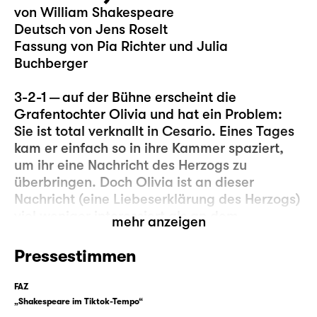
von William Shakespeare
Deutsch von Jens Roselt
Fassung von Pia Richter und Julia
Buchberger
3-2-1 — auf der Bühne erscheint die
Grafentochter Olivia und hat ein Problem:
Sie ist total verknallt in Cesario. Eines Tages
kam er einfach so in ihre Kammer spaziert,
um ihr eine Nachricht des Herzogs zu
überbringen. Doch Olivia ist an dieser
Nachricht (eine Liebeserklärung des Herzogs)
viel weniger interessiert als an dem
mehr anzeigen
Überbringer, denn (anders als der Herzog) ist
Cesario klug, schön, gewitzt und kann
Pressestimmen
obendrein auch noch singen … und seien wir
mal ehrlich, manchmal ist die „eigentliche“
FAZ
Nachricht einfach weniger wichtig als das,
„Shakespeare im Tiktok-Tempo“