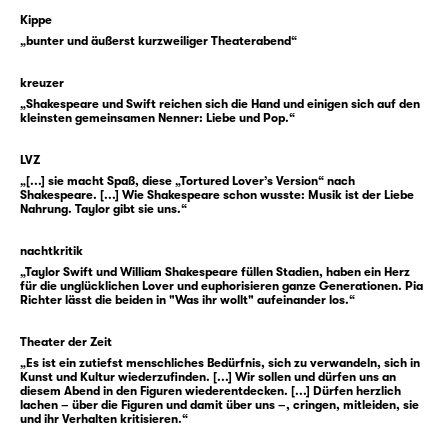
was im Moment des Überbringens geschieht.
Kippe
„bunter und äußerst kurzweiliger Theaterabend“
Es könnte also der Beginn einer wundervollen
Romanze sein, befänden wir uns nicht in
kreuzer
einer klassischen Shakespeare-Komödie.
„Shakespeare und Swift reichen sich die Hand und einigen sich auf den
Denn hier ist nichts einfach, schon gar nicht
kleinsten gemeinsamen Nenner: Liebe und Pop.“
die Liebe. Olivia weiß nämlich nicht, dass
LVZ
Cesario eigentlich Viola heißt und auch kein
„[...] sie macht Spaß, diese „Tortured Lover’s Version“ nach
Bote, sondern — oh Schreck — eine Botin ist.
Shakespeare. [...] Wie Shakespeare schon wusste: Musik ist der Liebe
Nahrung. Taylor gibt sie uns.“
Erst vor wenigen Stunden wurde sie nach
einem Schiffbruch am Ufer der Insel Illyrien
nachtkritik
angeschwemmt und beschloss, am Hof des
„Taylor Swift und William Shakespeare füllen Stadien, haben ein Herz
Herzogs zu dienen. Und was braucht so eine
für die unglücklichen Lover und euphorisieren ganze Generationen. Pia
Richter lässt die beiden in "Was ihr wollt" aufeinander los.“
Shakespeare’sche Figur klassischerweise für
einen Plan? Richtig: eine Verkleidung. Und so
Theater der Zeit
denkt sich Viola kurzerhand ein Alter Ego aus
„Es ist ein zutiefst menschliches Bedürfnis, sich zu verwandeln, sich in
Kunst und Kultur wiederzufinden. [...] Wir sollen und dürfen uns an
und nennt es … James? Nein, Cesario. Als
diesem Abend in den Figuren wiederentdecken. [...] Dürfen herzlich
dieser wird sie nun auf Illyrien bekannt. Kann
lachen – über die Figuren und damit über uns –, cringen, mitleiden, sie
und ihr Verhalten kritisieren.“
ja niemand ahnen, dass sich die