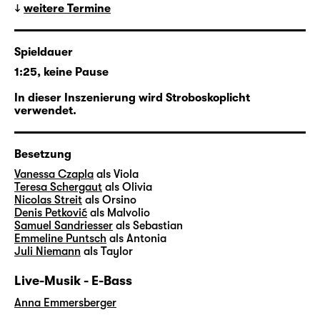
weitere Termine
für die Gefühlswelten und
Lebenserfahrungen abertausender
Menschen. Wirklichkeit und Spiel, doppelte
Spieldauer
Böden, Alter Egos und die Uneindeutigkeit
1:25, keine Pause
zwischen Gezeigtem und Gesehenem sind in
ihren Songs dabei ähnlich alltäglich wie in
In dieser Inszenierung wird Stroboskoplicht
verwendet.
„Was ihr wollt“.
In ihrer vierten Regiearbeit am Schauspiel
Besetzung
Leipzig verschränkt
Pia Richter
daher den
Vanessa Czapla
als Viola
Shakespeare-Klassiker mit Motiven, der
Teresa Schergaut
als Olivia
Ästhetik und natürlich etlichen Songs von
Nicolas Streit
als Orsino
Denis Petković
als Malvolio
Taylor Swift und holt den elisabethanischen
Samuel Sandriesser
als Sebastian
Stoff so ins Hier und Jetzt auf die Große
Emmeline Puntsch
als Antonia
Bühne.
Juli Niemann
als Taylor
Live-Musik - E-Bass
Anna Emmersberger