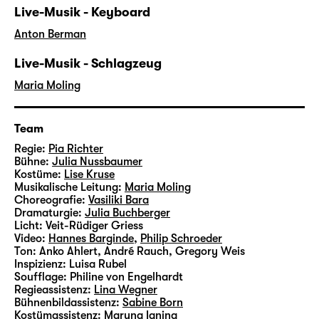
Live-Musik - Keyboard
Anton Berman
Live-Musik - Schlagzeug
Maria Moling
Team
Regie:
Pia Richter
Bühne:
Julia Nussbaumer
Kostüme:
Lise Kruse
Musikalische Leitung:
Maria Moling
Choreografie:
Vasiliki Bara
Dramaturgie:
Julia Buchberger
Licht:
Veit-Rüdiger Griess
Video:
Hannes Barginde
,
Philip Schroeder
Ton:
Anko Ahlert, André Rauch, Gregory Weis
Inspizienz:
Luisa Rubel
Soufflage:
Philine von Engelhardt
Regieassistenz:
Lina Wegner
Bühnenbildassistenz:
Sabine Born
Kostümassistenz:
Maryna Ianina