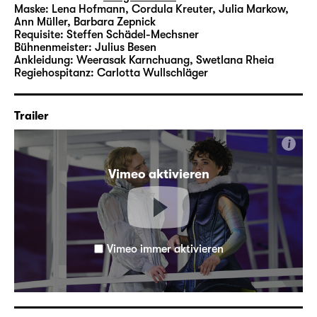
Maske:
Lena Hofmann, Cordula Kreuter, Julia Markow,
Ann Müller, Barbara Zepnick
Requisite:
Steffen Schädel-Mechsner
Bühnenmeister:
Julius Besen
Ankleidung:
Weerasak Karnchuang, Swetlana Rheia
Regiehospitanz:
Carlotta Wullschläger
Trailer
i
Vimeo aktivieren
Vimeo immer aktivieren