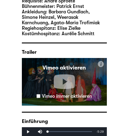
Requisite:
André Sproete
Bühnenmeister:
Patrick Ernst
Ankleidung:
Barbara Gundlach,
Simone Heinzel, Weerasak
Karnchuang, Agata-Maria Trofimiak
Regiehospitanz:
Elise Zielke
Kostümhospitanz:
Aurélie Schmitt
Trailer
i
Vimeo aktivieren
Vimeo immer aktivieren
Einführung
Mute
Remaining
-5:29
Loaded
:
Progress
:
Play
0%
0%