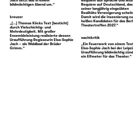
Jach setzt das in einem
Requiem aus Sprache und Musi
bildmächtigen Abend um.“
Requiem auf Deutschland, das
seiner langjährig eingeübten
Realitäts-Verweigerung scheiter
kreuzer
Damit wird die Inszenierung z
heißen Kandidaten für das Berl
„[...] Thomas Köcks Text [besticht]
Theatertreffen 2027.“
durch Vielschichtig- und
Mehrdeutigkeit. Mit großer
Ensembleleistung realisierte dessen
nachtkritik
Uraufführung Regisseurin Elsa-Sophie
Jach – als Waldbad der Brüder
„Ein Feuerwerk von einem Text
Grimm.“
Elsa-Sophie Jach bei der Leipz
Uraufführung bildmächtig zünde
ein Elfmeter für das Theater.“