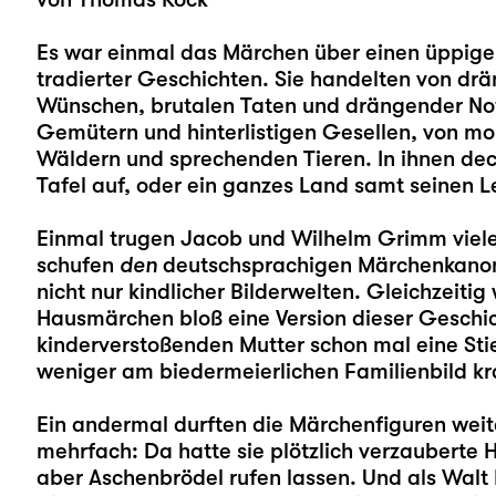
Es war einmal das Märchen über einen üppigen
tradierter Geschichten. Sie handelten von d
Wünschen, brutalen Taten und drängender Not
Gemütern und hinterlistigen Gesellen, von m
Wäldern und sprechenden Tieren. In ihnen deck
Tafel auf, oder ein ganzes Land samt seinen Le
Einmal trugen Jacob und Wilhelm Grimm viel
schufen
den
deutschsprachigen Märchenkanon
nicht nur kindlicher Bilderwelten. Gleichzeit
Hausmärchen bloß eine Version dieser Geschi
kinderverstoßenden Mutter schon mal eine Sti
weniger am biedermeierlichen Familienbild kr
Ein andermal durften die Märchenfiguren weite
mehrfach: Da hatte sie plötzlich verzauberte
aber Aschenbrödel rufen lassen. Und als Walt 