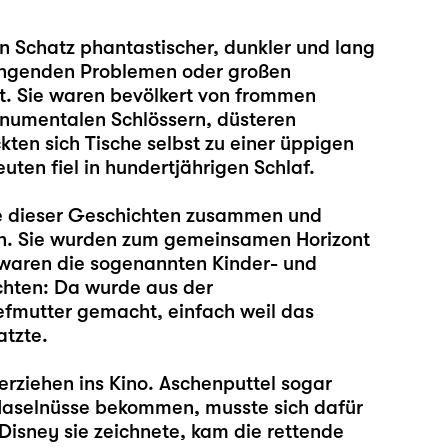
 Schatz phantastischer, dunkler und lang
rängenden Problemen oder großen
. Sie waren bevölkert von frommen
onumentalen Schlössern, düsteren
ten sich Tische selbst zu einer üppigen
uten fiel in hundertjährigen Schlaf.
e dieser Geschichten zusammen und
. Sie wurden zum gemeinsamen Horizont
ig waren die sogenannten Kinder- und
chten: Da wurde aus der
efmutter gemacht, einfach weil das
atzte.
rziehen ins Kino. Aschenputtel sogar
 Haselnüsse bekommen, musste sich dafür
Disney sie zeichnete, kam die rettende