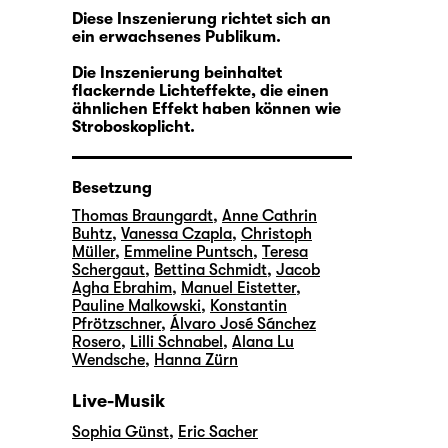
Diese Inszenierung richtet sich an
ein erwachsenes Publikum.
Die Inszenierung beinhaltet
flackernde Lichteffekte, die einen
ähnlichen Effekt haben können wie
Stroboskoplicht.
Besetzung
Thomas Braungardt
,
Anne Cathrin
Buhtz
,
Vanessa Czapla
,
Christoph
Müller
,
Emmeline Puntsch
,
Teresa
Schergaut
,
Bettina Schmidt
,
Jacob
Agha Ebrahim
,
Manuel Eistetter
,
Pauline Malkowski
,
Konstantin
Pfrötzschner
,
Álvaro José Sánchez
Rosero
,
Lilli Schnabel
,
Alana Lu
Wendsche
,
Hanna Zürn
Live-Musik
Sophia Günst
,
Eric Sacher