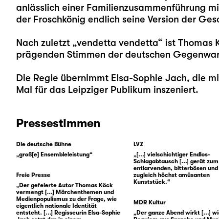
anlässlich einer Familienzusammenführung mit
der Froschkönig endlich seine Version der Ges
Nach zuletzt „
vendetta vendetta
“ ist
Thomas 
prägenden Stimmen der deutschen Gegenwarts
Die Regie übernimmt
Elsa-Sophie Jach
, die m
Mal für das Leipziger Publikum inszeniert.
Pressestimmen
Die deutsche Bühne
LVZ
„groß[e] Ensembleleistung“
„[...] vielschichtiger Endlos-
Schlagabtausch [...] gerät zum
entlarvenden, bitterbösen und
Freie Presse
zugleich höchst amüsanten
Kunststück.“
„Der gefeierte Autor Thomas Köck
vermengt [...] Märchenthemen und
Medienpopulismus zu der Frage, wie
MDR Kultur
eigentlich nationale Identität
entsteht. [...] Regisseurin Elsa-Sophie
„Der ganze Abend wirkt [...] wi