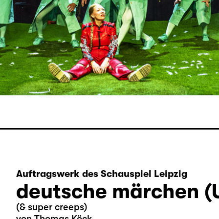
Auftragswerk des Schauspiel Leipzig
deutsche märchen (
(& super creeps)
von Thomas Köck