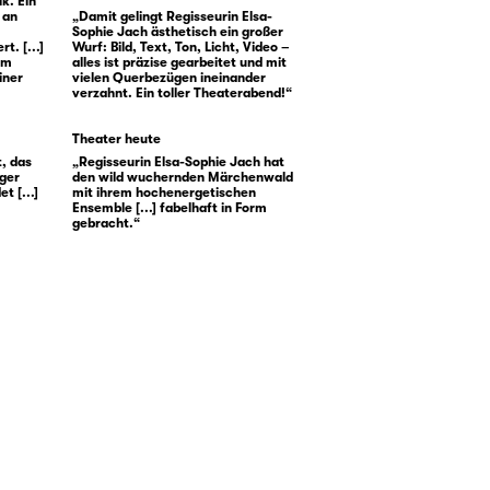
k. Ein
 an
„Damit gelingt Regisseurin Elsa-
Sophie Jach ästhetisch ein großer
t. [...]
Wurf: Bild, Text, Ton, Licht, Video –
um
alles ist präzise gearbeitet und mit
iner
vielen Querbezügen ineinander
verzahnt. Ein toller Theaterabend!“
Theater heute
, das
„Regisseurin Elsa-Sophie Jach hat
iger
den wild wuchernden Märchenwald
t [...]
mit ihrem hochenergetischen
Ensemble [...] fabelhaft in Form
gebracht.“