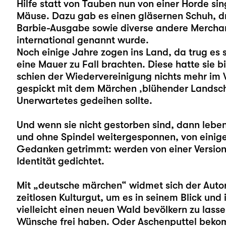
Hilfe statt von Tauben nun von einer Horde s
Mäuse. Dazu gab es einen gläsernen Schuh, d
Barbie-Ausgabe sowie diverse andere Merchand
international genannt wurde.
Noch einige Jahre zogen ins Land, da trug es s
eine Mauer zu Fall brachten. Diese hatte sie 
schien der Wiedervereinigung nichts mehr im
gespickt mit dem Märchen ‚blühender Landsch
Unerwartetes gedeihen sollte.
Und wenn sie nicht gestorben sind, dann lebe
und ohne Spindel weitergesponnen, von einig
Gedanken getrimmt: werden von einer Version
Identität gedichtet.
Mit „deutsche märchen“ widmet sich der Auto
zeitlosen Kulturgut, um es in seinem Blick und
vielleicht einen neuen Wald bevölkern zu lass
Wünsche frei haben. Oder Aschenputtel bekomm