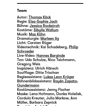
Team
Autor:
Thomas Köck
Regie:
Elsa-Sophie Jach
Bühne:
Jessica Rockstroh
Kostüme:
Sibylle Wallum
Musik:
Max Kühn
Dramaturgie:
Marleen Ilg
Licht:
Carsten Rüger
Videotechnik:
Kai Schadeberg
,
Philip
Schroeder
Live-Video:
Hannes Barginde
Ton:
Udo Schulze, Nico Teichmann,
Gregory Weis
Inspizienz:
Ulrich Hänsch
Soufflage:
Ditte Trischan
Regieassistenz:
Lukas Leon Krüger
Bühnenbildassistenz:
Rayén Zapata-
Gundermann
Kostümassistenz:
Jenny Fischer
Maske:
Lena Hofmann, Donka Holeček,
Cordula Kreuter, Julia Markow, Ann
Müller, Barbara Zepnick