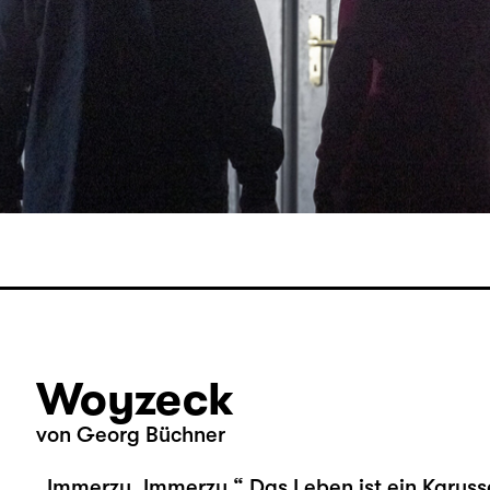
Woyzeck
von Georg Büchner
„Immerzu. Immerzu.“ Das Leben ist ein Karusse