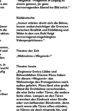
g.
"Woyzeck"-Fragment in Leipzig zu
es am
einem ganzen, ja: ganz
rin
hervorragenden Abend ins Bild setzt.“
Süddeutsche
„Immer stärker dreht sich die Bühne,
stümer
immer undurchsichtiger die Grenzen
h die
zwischen Realität und Einbildung und
 abtun.
Wahn in den von Robi Voigt
hervorragend eingehängten
n
Videoprojektionen.“
monen,
pf und
Theater der Zeit
s
„Wahnsinns-»Woyzeck«“
 den
e
, in
Theater heute
rsucht
ufig
„Regisseur Enrico Lübbe und
Bühnenbildner Etienne Pluss haben
für diesen «Woyzeck» das
Wahnsinnige des Protagonisten nach
außen gekehrt. Pluss lässt eine große
Wand die Drehbühne zerschneiden,
er
die eine Seite voller Türen, die andere
rliner
Seite ohne. Lampen an den Türen
erwecken den Eindruck einer Straße
oder von kafkaesker Bürokratie, denn
auch wenn alle Türen offen stünden,
so führen sie doch nirgends hin, und