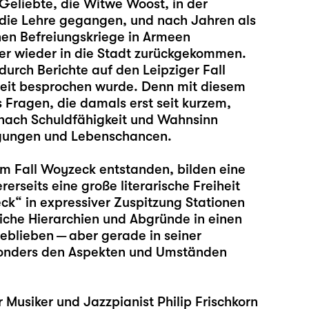
Geliebte, die Witwe Woost, in der
in die Lehre gegangen, und nach Jahren als
hen Befreiungskriege in Armeen
 er wieder in die Stadt zurückgekommen.
urch Berichte auf den Leipziger Fall
reit besprochen wurde. Denn mit diesem
 Fragen, die damals erst seit kurzem,
n nach Schuldfähigkeit und Wahnsinn
ngungen und Lebenschancen.
um Fall Woyzeck entstanden, bilden eine
rseits eine große literarische Freiheit
ck“ in expressiver Zuspitzung Stationen
liche Hierarchien und Abgründe in einen
eblieben — aber gerade in seiner
esonders den Aspekten und Umständen
er Musiker und Jazzpianist
Philip Frischkorn