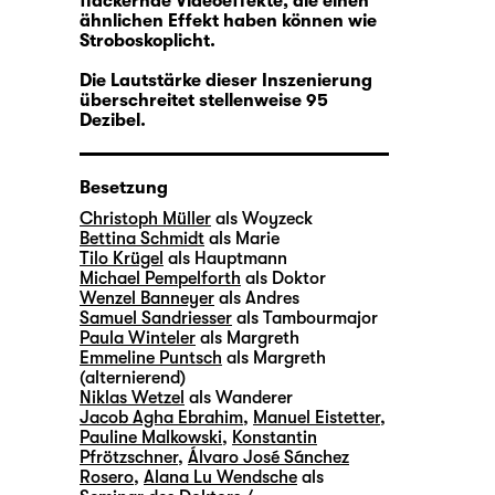
flackernde Videoeffekte, die einen
ähnlichen Effekt haben können wie
Stroboskoplicht.
Die Lautstärke dieser Inszenierung
überschreitet stellenweise 95
Dezibel.
Besetzung
Christoph Müller
als Woyzeck
Bettina Schmidt
als Marie
Tilo Krügel
als Hauptmann
Michael Pempelforth
als Doktor
Wenzel Banneyer
als Andres
Samuel Sandriesser
als Tambourmajor
Paula Winteler
als Margreth
Emmeline Puntsch
als Margreth
(alternierend)
Niklas Wetzel
als Wanderer
Jacob Agha Ebrahim
,
Manuel Eistetter
,
Pauline Malkowski
,
Konstantin
Pfrötzschner
,
Álvaro José Sánchez
Rosero
,
Alana Lu Wendsche
als