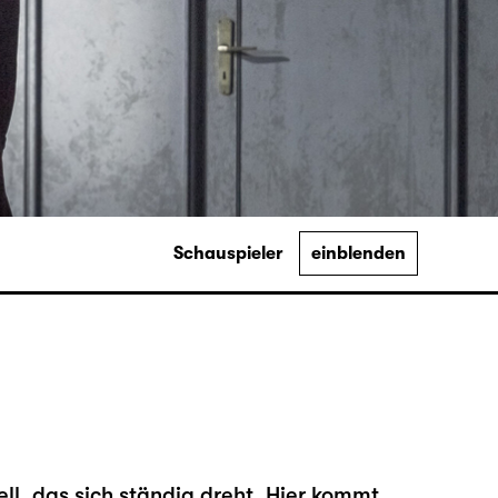
Schauspieler
einblenden
ll, das sich ständig dreht. Hier kommt