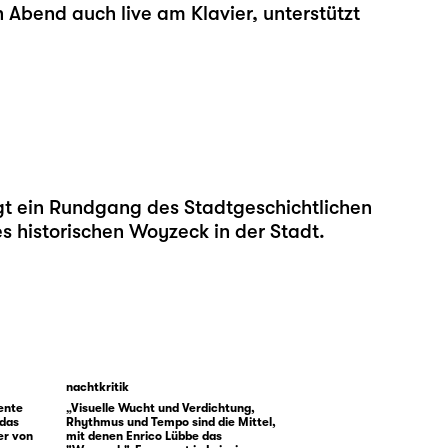
 Abend auch live am Klavier, unterstützt
lgt ein Rundgang des Stadtgeschichtlichen
 historischen Woyzeck in der Stadt.
nachtkritik
ente
„Visuelle Wucht und Verdichtung,
 das
Rhythmus und Tempo sind die Mittel,
er von
mit denen Enrico Lübbe das