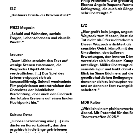
Philip Frischkorn, war großarti
Ebenso Angela Requena Fuent
FAZ
Schlagzeug, die auch als Sänge
sehr überzeugte.“
„Büchners Bruch- als Bravourstück“
LVZ
FRIZZ Magazin
„Hier greift kein junger, unge
„Schuld und Wahnsinn, soziale
Woyzeck zum Messer, lässt sic
Fragen, Lebenschancen und visuelle
Tat nicht als Eifersuchtsdrama
Wucht.“
Dieser Woyzeck irrlichtert als
sensibler Geist, kämpft mit de
Umständen, den äußeren
kreuzer
Erwartungen, den inneren Dä
„Team Lübbe streicht den Text auf
verstrickt sich in diesem Kam
wenige Szenen zusammen, die
unterliegt. Müller überzeugt al
Woyzecks Objekt-Status
sensible Figur und lenkt damit
verdeutlichen. [...] Das Spiel des
Blick im Sinne Büchners auf di
Lebens entpuppt sich als
gesellschaftlichen Bedingungen
karussellförmig. Schnell wechselnde
denen er sich zu behaupten ve
Filmprojektionen unterstreichen den
und an denen er fast zwangslä
Charakter der inhaltlichen
scheitert.“
Verdichtung, aber auch den Eindruck
des fatalen Kreisens auf einen finalen
Fluchtpunkt hin.“
MDR Kultur
„Wirklich ein empfehlenswert
Abend. Mit Potential für das Be
Kultura Extra
Theatertreffen 2025.“
„Lübbes Inszenierung wird [...] zum
düsteren Horrorkabinett, das den
psychisch in die Enge getriebenen