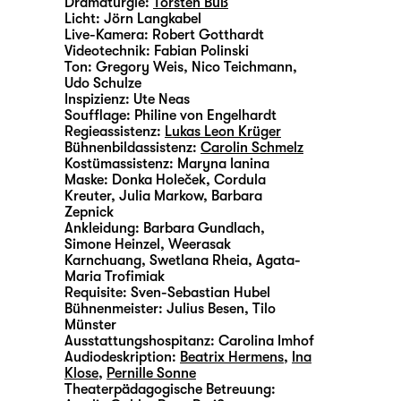
Dramaturgie:
Torsten Buß
Licht:
Jörn Langkabel
Live-Kamera:
Robert Gotthardt
Videotechnik:
Fabian Polinski
Ton:
Gregory Weis, Nico Teichmann,
Udo Schulze
Inspizienz:
Ute Neas
Soufflage:
Philine von Engelhardt
Regieassistenz:
Lukas Leon Krüger
Bühnenbildassistenz:
Carolin Schmelz
Kostümassistenz:
Maryna Ianina
Maske:
Donka Holeček, Cordula
Kreuter, Julia Markow, Barbara
Zepnick
Ankleidung:
Barbara Gundlach,
Simone Heinzel, Weerasak
Karnchuang, Swetlana Rheia, Agata-
Maria Trofimiak
Requisite:
Sven-Sebastian Hubel
Bühnenmeister:
Julius Besen, Tilo
Münster
Ausstattungshospitanz:
Carolina Imhof
Audiodeskription:
Beatrix Hermens
,
Ina
Klose
,
Pernille Sonne
Theaterpädagogische Betreuung: