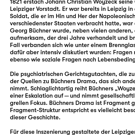
1821 erstach Johann Christian Woyzeck seine 
Leipziger Vorstadt. Er war bereits in Leipzig 
Soldat, die er im Hin und Her der Napoleonisc
verschiedenster Staaten verbracht hatte, war
Georg Büchner wurde, neben vielen anderen, d
aufmerksam, der drei Jahre verhandelt und b
Fall verbanden sich wie unter einem Brennglas
dafür aber intensiv diskutiert wurden: Frage
ebenso wie soziale Fragen nach Lebensbedi
Die psychiatrischen Gerichtsgutachten, die z
der Quellen zu Büchners Drama, das sich andere
nimmt. Schlaglichtartig reiht Büchners „Woyze
einer Eskalation auf — und nimmt gesellschaft
grellen Fokus. Büchners Drama ist Fragment g
Fragment-Struktur entspricht es vielleicht b
dieser Geschichte.
Für diese Inszenierung gestaltete der Leipzig