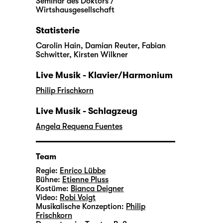
Seminar des Doktors /
Wirtshausgesellschaft
Statisterie
Carolin Hain, Damian Reuter, Fabian
Schwitter, Kirsten Wilkner
Live Musik - Klavier/Harmonium
Philip Frischkorn
Live Musik - Schlagzeug
Angela Requena Fuentes
Team
Regie:
Enrico Lübbe
Bühne:
Etienne Pluss
Kostüme:
Bianca Deigner
Video:
Robi Voigt
Musikalische Konzeption:
Philip
Frischkorn