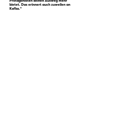
Protagonisten keinen Ausweg mehr
bietet. Das erinnert auch zuweilen an
Kafka.“