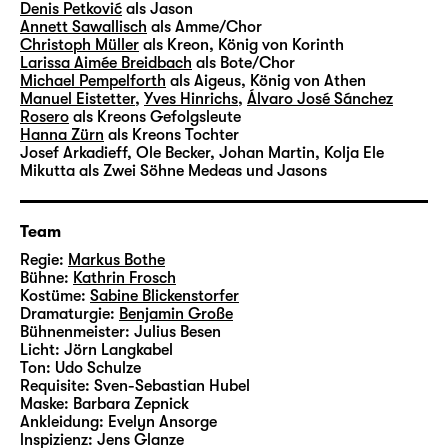
Denis Petković
als Jason
Annett Sawallisch
als Amme/Chor
Christoph Müller
als Kreon, König von Korinth
Larissa Aimée Breidbach
als Bote/Chor
Michael Pempelforth
als Aigeus, König von Athen
Manuel Eistetter
,
Yves Hinrichs
,
Álvaro José Sánchez
Rosero
als Kreons Gefolgsleute
Hanna Zürn
als Kreons Tochter
Josef Arkadieff, Ole Becker, Johan Martin, Kolja Ele
Mikutta
als Zwei Söhne Medeas und Jasons
Team
Regie:
Markus Bothe
Bühne:
Kathrin Frosch
Kostüme:
Sabine Blickenstorfer
Dramaturgie:
Benjamin Große
Bühnenmeister:
Julius Besen
Licht:
Jörn Langkabel
Ton:
Udo Schulze
Requisite:
Sven-Sebastian Hubel
Maske:
Barbara Zepnick
Ankleidung:
Evelyn Ansorge
lnspizienz:
Jens Glanze