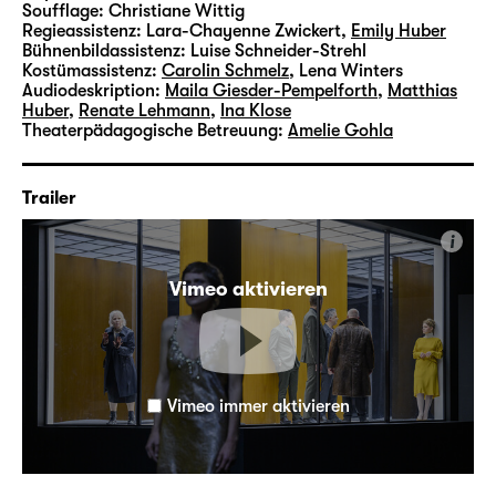
Soufflage:
Christiane Wittig
Regieassistenz:
Lara-Chayenne Zwickert
,
Emily Huber
Bühnenbildassistenz:
Luise Schneider-Strehl
Kostümassistenz:
Carolin Schmelz
,
Lena Winters
Audiodeskription:
Maila Giesder-Pempelforth
,
Matthias
Huber
,
Renate Lehmann
,
Ina Klose
Theaterpädagogische Betreuung:
Amelie Gohla
Trailer
i
Vimeo aktivieren
Vimeo immer aktivieren