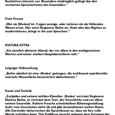
Rezitativen intensiv vor. Besonders eindringlich gelingt das den
Selbstauslöschung. In die Ecke gedrängt,
versierten SprecherInnen des Ensembles.“
greift Medea zur radikalsten Tat: Sie tötet
ihre eigenen Kinder.
Freie Presse
Wer ist Medea? Euripides konfrontiert uns mit
„Wer sie [Medea] ist, fragen wenige, oder nehmen sie als fühlendes
Wesen ernst. Hier setzt Regisseur Bothe an. Statt also den Mythos zu
einer Figur, die uns – auch über 2.400 Jahre
modernisieren, bringt er ihn zum Sprechen.“
nach ihrem Entstehen – drastisch und radikal
erscheint. Medea ist sich ihrer grausamen Tat
KULTURA-EXTRA
bewusst. Sie denkt sie. Sie formuliert sie. Sie
„Ein ziemlich düsterer Abend, der vor allem in den wohlgesetzten
erschrickt vor ihr als letztlich irrationalem
Worten und seiner starken Hauptdarstellerin ruht.“
Schritt. Sie entscheidet sich dennoch, diesen
zu gehen. Eine Handlung, die das Private
Leipziger Volkszeitung
weit verlässt und gegen gesellschaftliche
„Bothe nämlich ist eine ‚Medea‘ gelungen, die wohltuend unprätentiös
und aufs Wesentliche konzentriert daherkommt.“
Erwartungen und Strukturen angeht, durch
die Medea weit ins Abseits gedrängt wird.
Kunst und Technik
„Euripides und seinem antiken Klassiker ‚Medea‘ vertraut Regisseur
Markus Bothe, er vertraut dem Text, der Geschichte und vor allem
seinem Ensemble. Kathrin Froschs schnörkellose Bühnengestaltung
lenkt vom Geschehen nicht ab und gibt Assoziationen weiten Raum.
Alle Darsteller beherrschen die Sprachkunst so, dass sie ihre volle
Wucht entfalten kann. Das Publikum lauscht gebannt dem Fortgang der