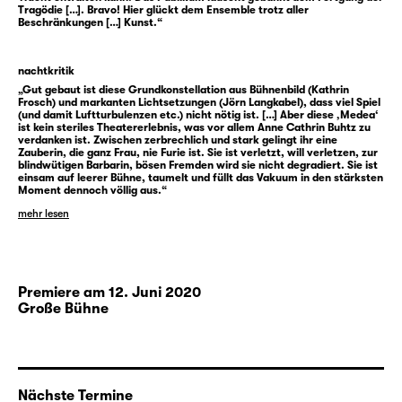
Tragödie […]. Bravo! Hier glückt dem Ensemble trotz aller
Beschränkungen […] Kunst.“
nachtkritik
„Gut gebaut ist diese Grundkonstellation aus Bühnenbild (Kathrin
Frosch) und markanten Lichtsetzungen (Jörn Langkabel), dass viel Spiel
(und damit Luftturbulenzen etc.) nicht nötig ist. […] Aber diese ‚Medea‘
ist kein steriles Theatererlebnis, was vor allem Anne Cathrin Buhtz zu
verdanken ist. Zwischen zerbrechlich und stark gelingt ihr eine
Zauberin, die ganz Frau, nie Furie ist. Sie ist verletzt, will verletzen, zur
blindwütigen Barbarin, bösen Fremden wird sie nicht degradiert. Sie ist
einsam auf leerer Bühne, taumelt und füllt das Vakuum in den stärksten
Moment dennoch völlig aus.“
mehr lesen
Premiere am 12. Juni 2020
Große Bühne
Nächste Termine