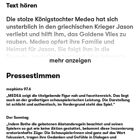
Text hören
Die stolze Königstochter Medea hat sich
unsterblich in den griechischen Krieger Jason
verliebt und hilft ihm, das Goldene Vlies zu
rauben. Medea opfert ihre Familie und
Heimat für Jason. Sie folgt ihm in die
Fremde, nach Griechenland. Hier leben sie
mehr anzeigen
glücklich, hier kommen ihre Kinder zur Welt.
Doch als sich Jason eine höhere Stellung am
Pressestimmen
Hofe König Kreons erhofft, wendet er sich
schließlich dessen junger Tochter zu und lässt
mephisto 97.6
Medea und seine Familie im Stich. Medea
„MEDEA zeigt die titelgebende Figur nah und facettenreich. Das liegt
auch an der großartigen schauspielerischen Leistung. Die Darstellung
verzweifelt. Sie findet sich allein in einem
ist schlicht und authentisch, im Vordergrund steht das Spiel.“
Land zurückgelassen, auf das sie ihre
gesamte Zukunft baute. Für Jason hat sie
Der Sonntag
alles geopfert. Jetzt will man sie, durch
„Indem Bothe die gebotenen Abstandsregeln beachtet und seinen
Spielern so gut wie keine Aktion gestattet, bekommt diese Inszenierung
Treuebruch, Verrat und Entzug ihrer Rechte,
oratorienhafte Züge: Die SchauspielerInnen sind ganz auf das Wort
fokussiert, tragen ihre Gedanken und Gefühle in Dialogen und
zum Exil zwingen, besser noch zur