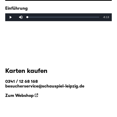
Einführung
Mute
Remaining
-6:13
Loaded
:
Progress
:
Play
0%
0%
Time
Karten kaufen
0341 / 12 68 168
besucherservice@schauspiel-leipzig.de
Zum Webshop