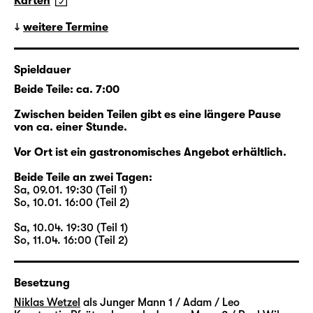
Karten
das Walter dem jungen Eric zuerkennt.
Beide lernen sich eher zufällig kennen, beide
weitere Termine
sind auf ihre Art allein: Walter ist es gewohnt,
dass sein Mann Henry für
Spieldauer
Geschäftsverhandlungen in der ganzen Welt
Beide Teile: ca. 7:00
unterwegs ist; Erics Freund Toby ist seit
Wochen versunken in den Proben für das
Zwischen beiden Teilen gibt es eine längere Pause
Stück, das gerade aus seinem Erfolgsroman
von ca. einer Stunde.
„Loved Boy“ entsteht. Die neue Freundschaft
Vor Ort ist ein gastronomisches Angebot erhältlich.
zwischen Walter und Eric aber endet jäh, als
Walter plötzlich stirbt. Plötzlich zumindest für
Beide Teile an zwei Tagen:
Sa, 09.01. 19:30 (Teil 1)
alle anderen: Er hatte niemandem von seiner
So, 10.01. 16:00 (Teil 2)
Krebserkrankung erzählt. Aber er hat Eric
eine unbekannte Welt eröffnet.
Sa, 10.04. 19:30 (Teil 1)
So, 11.04. 16:00 (Teil 2)
Beginnend im New York des Jahres 2015
kreuzen sich die Wege der Figuren: Zwei
Besetzung
Paare stehen im Zentrum der Episoden,
Niklas Wetzel
als Junger Mann 1 / Adam / Leo
Walter und Henry sowie Eric und Toby. Viele