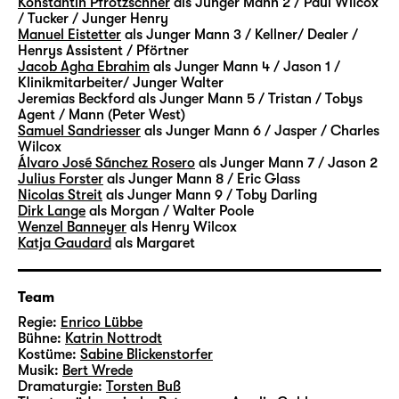
Konstantin Pfrötzschner
als Junger Mann 2 / Paul Wilcox
weitere Figuren ergänzen das „Vermächtnis“.
/ Tucker / Junger Henry
Manuel Eistetter
als Junger Mann 3 / Kellner/ Dealer /
In Szenen und Monologen, Rückblenden und
Henrys Assistent / Pförtner
Traumsequenzen begleiten wir sie alle über
Jacob Agha Ebrahim
als Junger Mann 4 / Jason 1 /
Jahre — ihre Hoffnungen, ihre Sehnsüchte
Klinikmitarbeiter/ Junger Walter
Jeremias Beckford
als Junger Mann 5 / Tristan / Tobys
und Ängste, ihre sehr verschiedenen
Agent / Mann (Peter West)
Ansichten und Lebensentwürfe. Erfolg oder
Samuel Sandriesser
als Junger Mann 6 / Jasper / Charles
Geborgenheit, Privates oder Politisches —
Wilcox
Álvaro José Sánchez Rosero
als Junger Mann 7 / Jason 2
gibt es das nur einzeln oder auch zusammen?
Julius Forster
als Junger Mann 8 / Eric Glass
Die Lebenswege der Figuren werden geprägt
Nicolas Streit
als Junger Mann 9 / Toby Darling
von individuellen Entscheidungen — aber
Dirk Lange
als Morgan / Walter Poole
Wenzel Banneyer
als Henry Wilcox
mehr noch von Umständen und Bedingungen,
Katja Gaudard
als Margaret
die lange vor ihnen selbst in Geltung
getreten sind. Vermächtnisse
gewissermaßen.
Team
Regie:
Enrico Lübbe
Mit Walter, Mitte 60, und Eric, Anfang 30,
Bühne:
Katrin Nottrodt
Kostüme:
Sabine Blickenstorfer
begegnen sich auch zwei Generationen eines
Musik:
Bert Wrede
Lebensentwurfs, die unterschiedlicher
Dramaturgie:
Torsten Buß