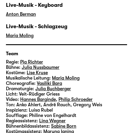
Live-Musik - Keyboard
Anton Berman
Live-Musik - Schlagzeug
Maria Moling
Team
Regie:
Pia Richter
Bühne:
Julia Nussbaumer
Kostüme:
Lise Kruse
Musikalische Leitung:
Maria Moling
Choreografie:
Vasiliki Bara
Dramaturgie:
Julia Buchberger
Licht:
Veit-Rüdiger Griess
Video:
Hannes Barginde
,
Philip Schroeder
Ton:
Anko Ahlert, André Rauch, Gregory Weis
Inspizienz:
Luisa Rubel
Soufflage:
Philine von Engelhardt
Regieassistenz:
Lina Wegner
Bühnenbildassistenz:
Sabine Born
Kostümassistenz:
Maryna Ianina