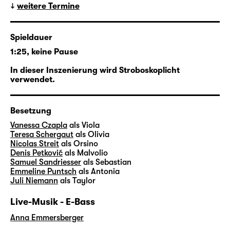
weitere Termine
für die Gefühlswelten und
Lebenserfahrungen abertausender
Menschen. Wirklichkeit und Spiel, doppelte
Spieldauer
Böden, Alter Egos und die Uneindeutigkeit
1:25, keine Pause
zwischen Gezeigtem und Gesehenem sind in
ihren Songs dabei ähnlich alltäglich wie in
In dieser Inszenierung wird Stroboskoplicht
verwendet.
„Was ihr wollt“.
In ihrer vierten Regiearbeit am Schauspiel
Besetzung
Leipzig verschränkt
Pia Richter
daher den
Vanessa Czapla
als Viola
Shakespeare-Klassiker mit Motiven, der
Teresa Schergaut
als Olivia
Ästhetik und natürlich etlichen Songs von
Nicolas Streit
als Orsino
Denis Petković
als Malvolio
Taylor Swift und holt den elisabethanischen
Samuel Sandriesser
als Sebastian
Stoff so ins Hier und Jetzt auf die Große
Emmeline Puntsch
als Antonia
Bühne.
Juli Niemann
als Taylor
Live-Musik - E-Bass
Anna Emmersberger