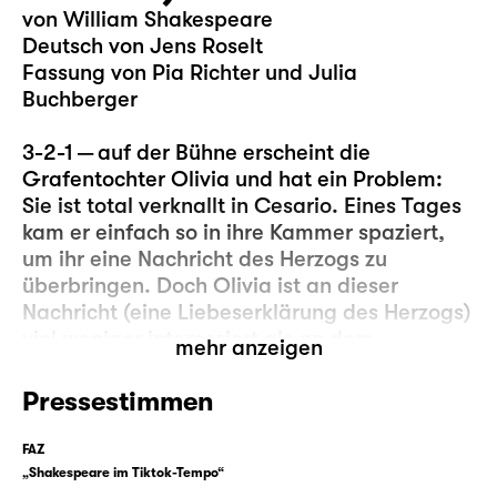
von William Shakespeare
Deutsch von Jens Roselt
Fassung von Pia Richter und Julia
Buchberger
3-2-1 — auf der Bühne erscheint die
Grafentochter Olivia und hat ein Problem:
Sie ist total verknallt in Cesario. Eines Tages
kam er einfach so in ihre Kammer spaziert,
um ihr eine Nachricht des Herzogs zu
überbringen. Doch Olivia ist an dieser
Nachricht (eine Liebeserklärung des Herzogs)
viel weniger interessiert als an dem
mehr anzeigen
Überbringer, denn (anders als der Herzog) ist
Cesario klug, schön, gewitzt und kann
Pressestimmen
obendrein auch noch singen … und seien wir
mal ehrlich, manchmal ist die „eigentliche“
FAZ
Nachricht einfach weniger wichtig als das,
„Shakespeare im Tiktok-Tempo“