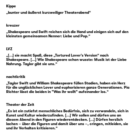
was im Moment des Überbringens geschieht.
Kippe
„bunter und äußerst kurzweiliger Theaterabend“
Es könnte also der Beginn einer wundervollen
Romanze sein, befänden wir uns nicht in
kreuzer
einer klassischen Shakespeare-Komödie.
„Shakespeare und Swift reichen sich die Hand und einigen sich auf den
Denn hier ist nichts einfach, schon gar nicht
kleinsten gemeinsamen Nenner: Liebe und Pop.“
die Liebe. Olivia weiß nämlich nicht, dass
LVZ
Cesario eigentlich Viola heißt und auch kein
„[...] sie macht Spaß, diese „Tortured Lover’s Version“ nach
Bote, sondern — oh Schreck — eine Botin ist.
Shakespeare. [...] Wie Shakespeare schon wusste: Musik ist der Liebe
Nahrung. Taylor gibt sie uns.“
Erst vor wenigen Stunden wurde sie nach
einem Schiffbruch am Ufer der Insel Illyrien
nachtkritik
angeschwemmt und beschloss, am Hof des
„Taylor Swift und William Shakespeare füllen Stadien, haben ein Herz
Herzogs zu dienen. Und was braucht so eine
für die unglücklichen Lover und euphorisieren ganze Generationen. Pia
Richter lässt die beiden in "Was ihr wollt" aufeinander los.“
Shakespeare’sche Figur klassischerweise für
einen Plan? Richtig: eine Verkleidung. Und so
Theater der Zeit
denkt sich Viola kurzerhand ein Alter Ego aus
„Es ist ein zutiefst menschliches Bedürfnis, sich zu verwandeln, sich in
Kunst und Kultur wiederzufinden. [...] Wir sollen und dürfen uns an
und nennt es … James? Nein, Cesario. Als
diesem Abend in den Figuren wiederentdecken. [...] Dürfen herzlich
dieser wird sie nun auf Illyrien bekannt. Kann
lachen – über die Figuren und damit über uns –, cringen, mitleiden, sie
und ihr Verhalten kritisieren.“
ja niemand ahnen, dass sich die