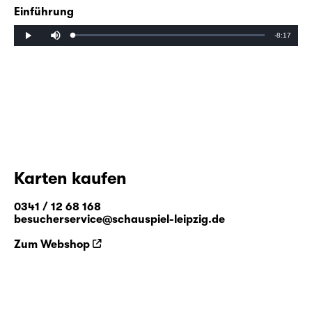
Einführung
Mute
Remaining
-8:17
Loaded
:
Progress
:
Play
0%
0%
Time
Karten kaufen
0341 / 12 68 168
besucherservice@schauspiel-leipzig.de
Zum Webshop