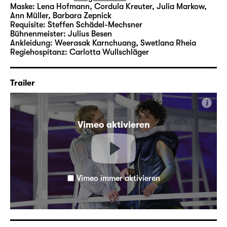
Maske:
Lena Hofmann, Cordula Kreuter, Julia Markow,
Ann Müller, Barbara Zepnick
Requisite:
Steffen Schädel-Mechsner
Bühnenmeister:
Julius Besen
Ankleidung:
Weerasak Karnchuang, Swetlana Rheia
Regiehospitanz:
Carlotta Wullschläger
Trailer
i
Vimeo aktivieren
Vimeo immer aktivieren