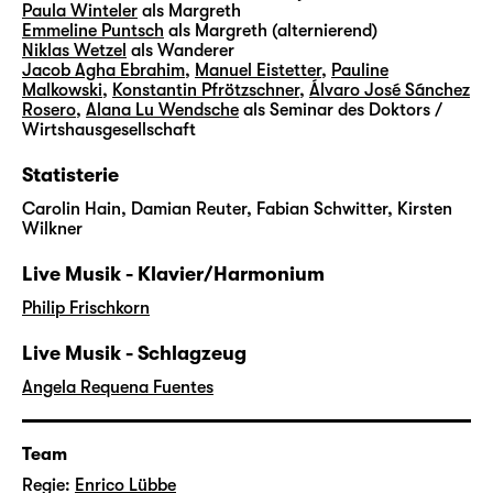
Paula Winteler
als Margreth
Emmeline Puntsch
als Margreth (alternierend)
Niklas Wetzel
als Wanderer
Jacob Agha Ebrahim
,
Manuel Eistetter
,
Pauline
Malkowski
,
Konstantin Pfrötzschner
,
Álvaro José Sánchez
Rosero
,
Alana Lu Wendsche
als Seminar des Doktors /
Wirtshausgesellschaft
Statisterie
Carolin Hain, Damian Reuter, Fabian Schwitter, Kirsten
Wilkner
Live Musik - Klavier/Harmonium
Philip Frischkorn
Live Musik - Schlagzeug
Angela Requena Fuentes
Team
Regie:
Enrico Lübbe