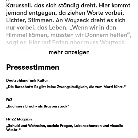
Karussell, das sich ständig dreht. Hier kommt
jemand entgegen, da ziehen Worte vorbei,
Lichter, Stimmen. An Woyzeck dreht es sich
nur vorbei, das Leben. „Wenn wir in den
Himmel kämen, müssten wir Donnern helfen“,
sagt er. Hier auf Erden aber muss Woyzeck
zunächst dem Doktor helfen, bei dessen
mehr anzeigen
medizinischen Experimenten. Jeden Morgen
muss er zum Hauptmann und ihm zu Hilfe
Pressestimmen
sein. Er muss in die Kaserne. Und dann gibt
es noch Marie, die er liebt und mit der er ein
Deutschlandfunk Kultur
Kind hat. Auch dort sollte er helfen. Mehr, als
„Die Botschaft: Es gibt keine Zwangsläufigkeit, die zum Mord führt.“
er es tut. Aber egal, was er tut — es genügt
FAZ
nie. Den anderen nicht, und ihm auch nicht.
„Büchners Bruch- als Bravourstück“
Immerzu aber gibt es auch die Stimmen in
FRIZZ Magazin
Woyzecks Kopf, die ihm noch ganz andere
„Schuld und Wahnsinn, soziale Fragen, Lebenschancen und visuelle
Dinge einsagen, die er tun soll. Das Karussell
Wucht.“