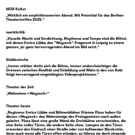
Soldat, die er im Hin und Her der
Napoleonischen Befreiungskriege in Armeen
MDR Kultur
„Wirklich ein empfehlenswerter Abend. Mit Potential für das Berliner
verschiedenster Staaten verbracht hatte, war
Theatertreffen 2025.“
er wieder in die Stadt zurückgekommen.
Georg Büchner wurde, neben vielen anderen,
nachtkritik
durch Berichte auf den Leipziger Fall
„Visuelle Wucht und Verdichtung, Rhythmus und Tempo sind die Mittel,
mit denen Enrico Lübbe das "Woyzeck"-Fragment in Leipzig zu einem
aufmerksam, der drei Jahre verhandelt und
ganzen, ja: ganz hervorragenden Abend ins Bild setzt.“
breit besprochen wurde. Denn mit diesem
Fall verbanden sich wie unter einem
Süddeutsche
„Immer stärker dreht sich die Bühne, immer undurchsichtiger die
Brennglas Fragen, die damals erst seit
Grenzen zwischen Realität und Einbildung und Wahn in den von Robi
kurzem, dafür aber intensiv diskutiert
Voigt hervorragend eingehängten Videoprojektionen.“
wurden: Fragen nach Schuldfähigkeit und
Theater der Zeit
Wahnsinn ebenso wie soziale Fragen nach
„Wahnsinns-»Woyzeck«“
Lebensbedingungen und Lebenschancen.
Theater heute
Die psychiatrischen Gerichtsgutachten, die
„Regisseur Enrico Lübbe und Bühnenbildner Etienne Pluss haben für
diesen «Woyzeck» das Wahnsinnige des Protagonisten nach außen
zum Fall Woyzeck entstanden, bilden eine
gekehrt. Pluss lässt eine große Wand die Drehbühne zerschneiden, die
der Quellen zu Büchners Drama, das sich
eine Seite voller Türen, die andere Seite ohne. Lampen an den Türen
erwecken den Eindruck einer Straße oder von kafkaesker Bürokratie,
andererseits eine große literarische Freiheit
denn auch wenn alle Türen offen stünden, so führen sie doch nirgends