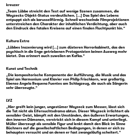
dreht sich immer schneller und schneller
kreuzer
unter einem großen Mond, der rot ist „wie ein
„Team Lübbe streicht den Text auf wenige Szenen zusammen, die
blutig Eisen“. Ruhe gibt es kaum für
Woyzecks Objekt-Status verdeutlichen. [...] Das Spiel des Lebens
entpuppt sich als karussellförmig. Schnell wechselnde Filmprojektionen
Woyzeck. Aber wenn er zur Ruhe kommt, sind
unterstreichen den Charakter der inhaltlichen Verdichtung, aber auch
da immer noch diese Stimmen, dann flüstert
den Eindruck des fatalen Kreisens auf einen finalen Fluchtpunkt hin.“
sogar die Erde auf den Feldern. Diese
Kultura Extra
Stimmen erzählen ihm auch vom
„Lübbes Inszenierung wird [...] zum düsteren Horrorkabinett, das den
Tambourmajor, der es auf Marie abgesehen
psychisch in die Enge getriebenen Protagonisten keinen Ausweg mehr
bietet. Das erinnert auch zuweilen an Kafka.“
habe.
Woyzeck versucht zu fliehen. Den
Kunst und Technik
Hauptmann, den Doktor und diese Stimmen.
„Die kompositorische Komponente der Aufführung, die Musik und das
Aber sie holen ihn ein. Und Marie wird
Spiel am Harmonium und Klavier von Philip Frischkorn, war großartig.
Ebenso Angela Requena Fuentes am Schlagzeug, die auch als Sängerin
eingeholt von Woyzecks Eifersucht. „Der
sehr überzeugte.“
Mensch ist ein Abgrund.“
LVZ
„Hier greift kein junger, ungestümer Woyzeck zum Messer, lässt sich
1821 erstach Johann Christian Woyzeck seine
die Tat nicht als Eifersuchtsdrama abtun. Dieser Woyzeck irrlichtert als
sensibler Geist, kämpft mit den Umständen, den äußeren Erwartungen,
Geliebte, die Witwe Woost, in der Leipziger
den inneren Dämonen, verstrickt sich in diesem Kampf und unterliegt.
Vorstadt. Er war bereits in Leipzig in die
Müller überzeugt als sensible Figur und lenkt damit den Blick im Sinne
Büchners auf die gesellschaftlichen Bedingungen, in denen er sich zu
Lehre gegangen, und nach Jahren als
behaupten versucht und an denen er fast zwangsläufig scheitert.“