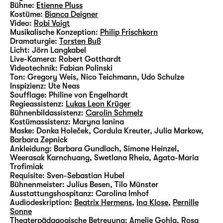
Bühne:
Etienne Pluss
Kostüme:
Bianca Deigner
Video:
Robi Voigt
Musikalische Konzeption:
Philip Frischkorn
Dramaturgie:
Torsten Buß
Licht:
Jörn Langkabel
Live-Kamera:
Robert Gotthardt
Videotechnik:
Fabian Polinski
Ton:
Gregory Weis, Nico Teichmann, Udo Schulze
Inspizienz:
Ute Neas
Soufflage:
Philine von Engelhardt
Regieassistenz:
Lukas Leon Krüger
Bühnenbildassistenz:
Carolin Schmelz
Kostümassistenz:
Maryna Ianina
Maske:
Donka Holeček, Cordula Kreuter, Julia Markow,
Barbara Zepnick
Ankleidung:
Barbara Gundlach, Simone Heinzel,
Weerasak Karnchuang, Swetlana Rheia, Agata-Maria
Trofimiak
Requisite:
Sven-Sebastian Hubel
Bühnenmeister:
Julius Besen, Tilo Münster
Ausstattungshospitanz:
Carolina Imhof
Audiodeskription:
Beatrix Hermens
,
Ina Klose
,
Pernille
Sonne
Theaterpädagogische Betreuung:
Amelie Gohla
,
Rosa