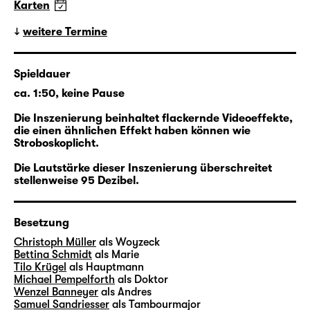
Karten
Der Fall Woyzeck
weitere Termine
In Kooperation mit dem Schauspiel Leipzig
Spieldauer
folgt ein Rundgang des Stadtgeschichtlichen
ca. 1:50, keine Pause
Museums Leipzig den Spuren und Stationen
des historischen Woyzeck in der Stadt.
Die Inszenierung beinhaltet flackernde Videoeffekte,
die einen ähnlichen Effekt haben können wie
Stroboskoplicht.
mehr lesen
Die Lautstärke dieser Inszenierung überschreitet
stellenweise 95 Dezibel.
Besetzung
Christoph Müller
als Woyzeck
Bettina Schmidt
als Marie
Tilo Krügel
als Hauptmann
Michael Pempelforth
als Doktor
Wenzel Banneyer
als Andres
Samuel Sandriesser
als Tambourmajor