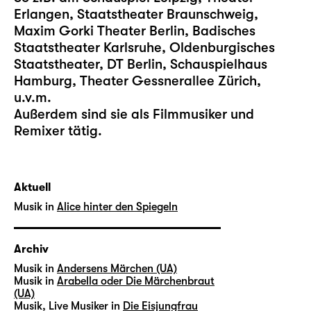
Erlangen, Staatstheater Braunschweig,
Maxim Gorki Theater Berlin, Badisches
Staatstheater Karlsruhe, Oldenburgisches
Staatstheater, DT Berlin, Schauspielhaus
Hamburg, Theater Gessnerallee Zürich,
u.v.m.
Außerdem sind sie als Filmmusiker und
Remixer tätig.
Aktuell
Musik in
Alice hinter den Spiegeln
Archiv
Musik in
Andersens Märchen (UA)
Musik in
Arabella oder Die Märchenbraut
(UA)
Musik, Live Musiker in
Die Eisjungfrau