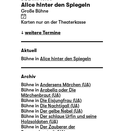
Alice hinter den Spiegeln
Große Bühne
Karten nur an der Theaterkasse
weitere Termine
Aktuell
Bühne in
Alice hinter den Spiegeln
Archiv
Bühne in
Andersens Märchen (UA)
Bühne in
Arabella oder Die
Märchenbraut (UA)
Bühne in
Die Eisjungfrau (UA)
Bühne in
Die Nachtigall (UA)
Bühne in
Der gelbe Nebel (UA)
Bühne in
Der schlaue Urfin und seine
Holzsoldaten (UA)
Bühne in
Der Zauberer der