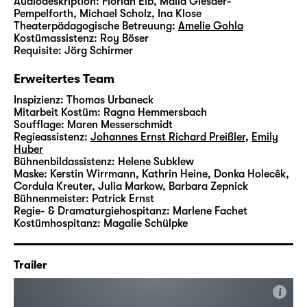
Audiodeskription:
Florian Eib, Maila Giesder-
Pempelforth, Michael Scholz, Ina Klose
Theaterpädagogische Betreuung:
Amelie Gohla
Kostümassistenz:
Roy Böser
Requisite:
Jörg Schirmer
Erweitertes Team
Inspizienz:
Thomas Urbaneck
Mitarbeit Kostüm:
Ragna Hemmersbach
Soufflage:
Maren Messerschmidt
Regieassistenz:
Johannes Ernst Richard Preißler
,
Emily
Huber
Bühnenbildassistenz:
Helene Subklew
Maske:
Kerstin Wirrmann, Kathrin Heine, Donka Holecêk,
Cordula Kreuter, Julia Markow, Barbara Zepnick
Bühnenmeister:
Patrick Ernst
Regie- & Dramaturgiehospitanz:
Marlene Fachet
Kostümhospitanz:
Magalie Schülpke
Trailer
i