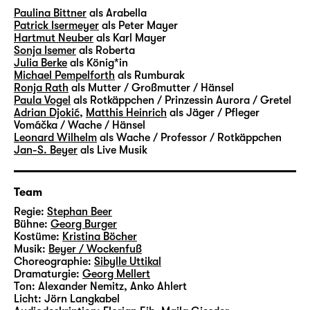
legendären Märchenfilms „Drei Haselnüsse
Paulina Bittner
als Arabella
Patrick Isermeyer
als Peter Mayer
für Aschenbrödel“, gemeinsam mit dem
Hartmut Neuber
als Karl Mayer
Drehbuchautor Miloš Macourek die
Sonja Isemer
als Roberta
Fernsehserie „Arabella“. Sowohl im ost- als
Julia Berke
als König*in
Michael Pempelforth
als Rumburak
auch im westdeutschen Fernsehen lief die
Ronja Rath
als Mutter / Großmutter / Hänsel
Serie, im Westen unter dem Titel „Die
Paula Vogel
als Rotkäppchen / Prinzessin Aurora / Gretel
Märchenbraut“, mit großem Erfolg und
Adrian Djokić
,
Matthis Heinrich
als Jäger / Pfleger
Vomáčka / Wache / Hänsel
begeistert seither immer wieder von Neuem.
Leonard Wilhelm
als Wache / Professor / Rotkäppchen
Jan-S. Beyer
als Live Musik
Stephan Beer und Georg Burger haben am
Schauspiel Leipzig bereits zahlreiche
Team
Familienstücke auf die Bühne gebracht. Mit
„Arabella“ entdecken sie eine Geschichte
Regie:
Stephan Beer
Bühne:
Georg Burger
neu, die von der Zusammengehörigkeit
Kostüme:
Kristina Böcher
scheinbar getrennter Welten und von der
Musik:
Beyer / Wockenfuß
Kraft des Erzählens handelt.
Choreographie:
Sibylle Uttikal
Dramaturgie:
Georg Mellert
Ton:
Alexander Nemitz
,
Anko Ahlert
Licht:
Jörn Langkabel
VLOGS von Karl und Peter Meyer