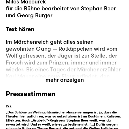
Miloš Macourek
für die Bühne bearbeitet von Stephan Beer
und Georg Burger
Text hören
Im Märchenreich geht alles seinen
gewohnten Gang — Rotkäppchen wird vom
Wolf gefressen, der Jäger ist zur Stelle, der
Frosch wird zum Prinzen, immer und immer
wieder. Bis eines Tages der Märchenerzähler
Karl Mayer eine neue Figur erfindet, den
mehr anzeigen
Zauberer Rumburak. Er kann sich frei
zwischen der Menschenwelt und dem Reich
Pressestimmen
der Märchen bewegen und schmiedet einen
perfiden Plan: Getarnt als Mayer erzählt er
LVZ
den Menschen die alten Geschichten in
„Das Schöne an Weihnachtsmärchen-Inszenierungen ist ja, dass die
Theater hier auffahren, was so aufzufahren ist an Kostümen, Kulissen,
verdrehter, neuer Version. Durch mediale
Effekten. Auch „Arabella“-Regisseur Stephan Beer weiß, was da
Macht in der Menschenwelt verändert er so
erwartet wird. Und er weiß, wie es zu bedienen ist. [...] Dafür sorgen
schon die Kulissen (Georg Burger), die gekonnt die Welten kollidieren