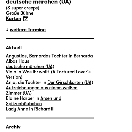
deutsche märchen (UA)
(& super creeps)
Große Bühne
Karten
weitere Termine
Aktuell
Angustias, Bernardas Tochter in
Bernarda
Albas Haus
deutsche märchen (UA)
Viola in
Was ihr wollt (A Tortured Lover’s
Version)
Anja, die Tochter in
Der Girschkarten (UA)
Aufzeichnungen aus einem weißen
Zimmer (UA)
Elaine Harper in
Arsen und
Spitzenhäubchen
Lady Anne in
Richard III
Archiv