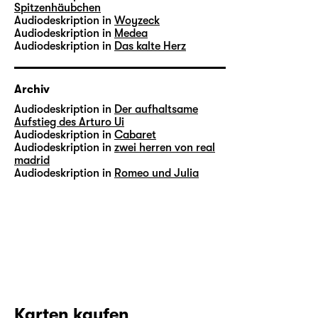
Spitzenhäubchen
Audiodeskription in
Woyzeck
Audiodeskription in
Medea
Audiodeskription in
Das kalte Herz
Archiv
Audiodeskription in
Der aufhaltsame
Aufstieg des Arturo Ui
Audiodeskription in
Cabaret
Audiodeskription in
zwei herren von real
madrid
Audiodeskription in
Romeo und Julia
Karten kaufen