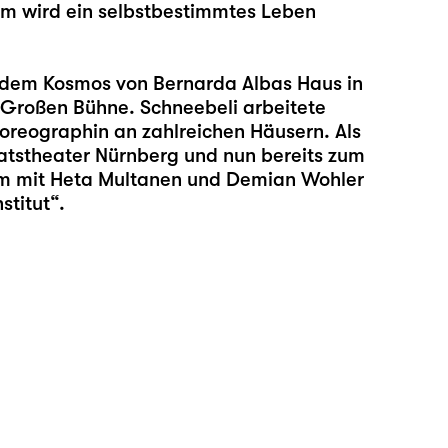
wem wird ein selbstbestimmtes Leben
dem Kosmos von Bernarda Albas Haus in
 Großen Bühne. Schneebeli arbeitete
horeographin an zahlreichen Häusern. Als
taatstheater Nürnberg und nun bereits zum
am mit
Heta Multanen
und
Demian Wohler
stitut“.