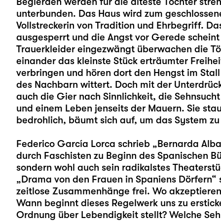
Begierden werden für die älteste Tochter streng 
unterbunden. Das Haus wird zum geschlossene
Vollstreckerin von Tradition und Ehrbegriff. 
ausgesperrt und die Angst vor Gerede scheint
Trauerkleider eingezwängt überwachen die Töc
einander das kleinste Stück erträumter Freihei
verbringen und hören dort den Hengst im Stall 
des Nachbarn wittert. Doch mit der Unterdrüc
auch die Gier nach Sinnlichkeit, die Sehnsuch
und einem Leben jenseits der Mauern. Sie stau
bedrohlich, bäumt sich auf, um das System zu
Federico García Lorca schrieb „Bernarda Alba
durch Faschisten zu Beginn des Spanischen Bürge
sondern wohl auch sein radikalstes Theaterstü
„Drama von den Frauen in Spaniens Dörfern“ s
zeitlose Zusammenhänge frei. Wo akzeptieren 
Wann beginnt dieses Regelwerk uns zu erstick
Ordnung über Lebendigkeit stellt? Welche Se