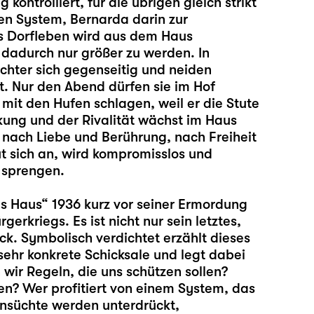
kontrolliert, für die übrigen gleich strikt
n System, Bernarda darin zur
Das Dorfleben wird aus dem Haus
 dadurch nur größer zu werden. In
hter sich gegenseitig und neiden
t. Nur den Abend dürfen sie im Hof
mit den Hufen schlagen, weil er die Stute
kung und der Rivalität wächst im Haus
t nach Liebe und Berührung, nach Freiheit
t sich an, wird kompromisslos und
 sprengen.
s Haus“ 1936 kurz vor seiner Ermordung
rkriegs. Es ist nicht nur sein letztes,
ck. Symbolisch verdichtet erzählt dieses
ehr konkrete Schicksale und legt dabei
wir Regeln, die uns schützen sollen?
en? Wer profitiert von einem System, das
hnsüchte werden unterdrückt,