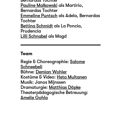
Bernardas Tochter
Pauline Malkowski
als Martirio,
Bernardas Tochter
Emmeline Puntsch
als Adela, Bernardas
Tochter
Bettina Schmidt
als La Poncia,
Prudencia
Lilli Schnabel
als Magd
Team
Regie & Choreographie:
Salome
Schneebeli
Bühne:
Demian Wohler
Kostüme & Video:
Heta Multanen
Musik:
Janos Mijnssen
Dramaturgie:
Matthias Döpke
Theaterpädagogische Betreuung:
Amelie Gohla