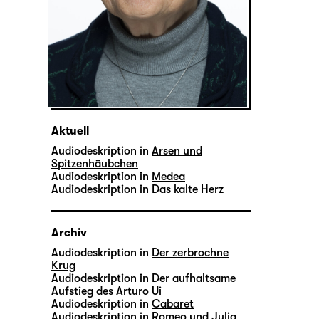
Aktuell
Audiodeskription in
Arsen und
Spitzenhäubchen
Audiodeskription in
Medea
Audiodeskription in
Das kalte Herz
Archiv
Audiodeskription in
Der zerbrochne
Krug
Audiodeskription in
Der aufhaltsame
Aufstieg des Arturo Ui
Audiodeskription in
Cabaret
Audiodeskription in
Romeo und Julia