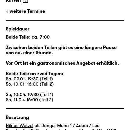
Karten
das Walter dem jungen Eric zuerkennt.
Beide lernen sich eher zufällig kennen, beide
weitere Termine
sind auf ihre Art allein: Walter ist es gewohnt,
dass sein Mann Henry für
Spieldauer
Geschäftsverhandlungen in der ganzen Welt
Beide Teile: ca. 7:00
unterwegs ist; Erics Freund Toby ist seit
Wochen versunken in den Proben für das
Zwischen beiden Teilen gibt es eine längere Pause
Stück, das gerade aus seinem Erfolgsroman
von ca. einer Stunde.
„Loved Boy“ entsteht. Die neue Freundschaft
Vor Ort ist ein gastronomisches Angebot erhältlich.
zwischen Walter und Eric aber endet jäh, als
Walter plötzlich stirbt. Plötzlich zumindest für
Beide Teile an zwei Tagen:
Sa, 09.01. 19:30 (Teil 1)
alle anderen: Er hatte niemandem von seiner
So, 10.01. 16:00 (Teil 2)
Krebserkrankung erzählt. Aber er hat Eric
eine unbekannte Welt eröffnet.
Sa, 10.04. 19:30 (Teil 1)
So, 11.04. 16:00 (Teil 2)
Beginnend im New York des Jahres 2015
kreuzen sich die Wege der Figuren: Zwei
Besetzung
Paare stehen im Zentrum der Episoden,
Niklas Wetzel
als Junger Mann 1 / Adam / Leo
Walter und Henry sowie Eric und Toby. Viele