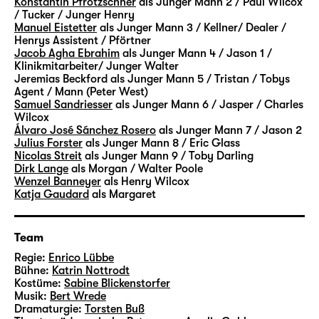
Konstantin Pfrötzschner
als Junger Mann 2 / Paul Wilcox
weitere Figuren ergänzen das „Vermächtnis“.
/ Tucker / Junger Henry
Manuel Eistetter
als Junger Mann 3 / Kellner/ Dealer /
In Szenen und Monologen, Rückblenden und
Henrys Assistent / Pförtner
Traumsequenzen begleiten wir sie alle über
Jacob Agha Ebrahim
als Junger Mann 4 / Jason 1 /
Jahre — ihre Hoffnungen, ihre Sehnsüchte
Klinikmitarbeiter/ Junger Walter
Jeremias Beckford
als Junger Mann 5 / Tristan / Tobys
und Ängste, ihre sehr verschiedenen
Agent / Mann (Peter West)
Ansichten und Lebensentwürfe. Erfolg oder
Samuel Sandriesser
als Junger Mann 6 / Jasper / Charles
Geborgenheit, Privates oder Politisches —
Wilcox
Álvaro José Sánchez Rosero
als Junger Mann 7 / Jason 2
gibt es das nur einzeln oder auch zusammen?
Julius Forster
als Junger Mann 8 / Eric Glass
Die Lebenswege der Figuren werden geprägt
Nicolas Streit
als Junger Mann 9 / Toby Darling
von individuellen Entscheidungen — aber
Dirk Lange
als Morgan / Walter Poole
Wenzel Banneyer
als Henry Wilcox
mehr noch von Umständen und Bedingungen,
Katja Gaudard
als Margaret
die lange vor ihnen selbst in Geltung
getreten sind. Vermächtnisse
gewissermaßen.
Team
Regie:
Enrico Lübbe
Mit Walter, Mitte 60, und Eric, Anfang 30,
Bühne:
Katrin Nottrodt
Kostüme:
Sabine Blickenstorfer
begegnen sich auch zwei Generationen eines
Musik:
Bert Wrede
Lebensentwurfs, die unterschiedlicher
Dramaturgie:
Torsten Buß