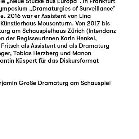
e „Neue Stücke aus Europa“. In Frankfurt
Symposium „Dramaturgies of Surveillance“
e. 2016 war er Assistent von Lina
 Künstlerhaus Mousonturm. Von 2017 bis
urg am Schauspielhaus Zürich (Intendanz
en der RegisseurInnen Karin Henkel,
Fritsch als Assistent und als Dramaturg
finger, Tobias Herzberg und Manon
ntin Küspert für das Diskursformat
enjamin Große Dramaturg am Schauspiel