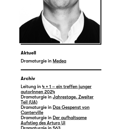
Aktuell
Dramaturgie in
Medea
Archiv
Leitung in
4 + 1 – ein treffen junger
autorInnen 2024
Dramaturgie in
Jahrestage. Zweiter
Teil (UA)
Dramaturgie in
Das Gespenst von
Canterville
Dramaturgie in
Der aufhaltsame
Aufstieg des Arturo Ui
Dramaturgie in
563