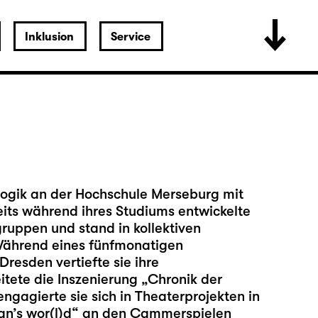
Inklusion
Service
gogik an der Hochschule Merseburg mit
its während ihres Studiums entwickelte
gruppen und stand in kollektiven
Während eines fünfmonatigen
resden vertiefte sie ihre
tete die Inszenierung „Chronik der
gagierte sie sich in Theaterprojekten in
 man’s wor(l)d“ an den Cammerspielen