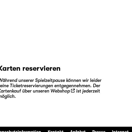
Karten reservieren
Während unserer Spielzeitpause können wir leider
keine Ticketreservierungen entgegennehmen. Der
Kartenkauf über unseren
Webshop
ist jederzeit
möglich.
enschutzinformation
Kontakt
Anfahrt
Presse
Intranet