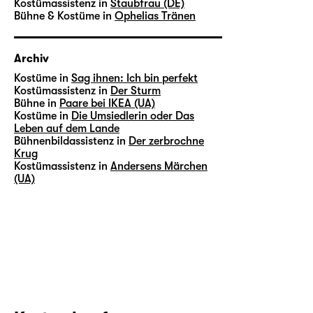
Kostümassistenz in
Staubfrau (DE)
Bühne & Kostüme in
Ophelias Tränen
Archiv
Kostüme in
Sag ihnen: Ich bin perfekt
Kostümassistenz in
Der Sturm
Bühne in
Paare bei IKEA (UA)
Kostüme in
Die Umsiedlerin oder Das
Leben auf dem Lande
Bühnenbildassistenz in
Der zerbrochne
Krug
Kostümassistenz in
Andersens Märchen
(UA)