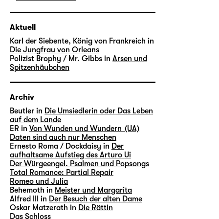
Aktuell
Karl der Siebente, König von Frankreich in
Die Jungfrau von Orleans
Polizist Brophy / Mr. Gibbs in
Arsen und
Spitzenhäubchen
Archiv
Beutler in
Die Umsiedlerin oder Das Leben
auf dem Lande
ER in
Von Wunden und Wundern (UA)
Daten sind auch nur Menschen
Ernesto Roma / Dockdaisy in
Der
aufhaltsame Aufstieg des Arturo Ui
Der Würgeengel. Psalmen und Popsongs
Total Romance: Partial Repair
Romeo und Julia
Behemoth in
Meister und Margarita
Alfred III in
Der Besuch der alten Dame
Oskar Matzerath in
Die Rättin
Das Schloss