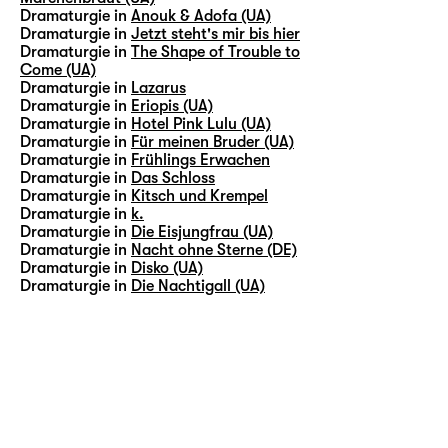
Dramaturgie in
Anouk & Adofa (UA)
Dramaturgie in
Jetzt steht's mir bis hier
Dramaturgie in
The Shape of Trouble to
Come (UA)
Dramaturgie in
Lazarus
Dramaturgie in
Eriopis (UA)
Dramaturgie in
Hotel Pink Lulu (UA)
Dramaturgie in
Für meinen Bruder (UA)
Dramaturgie in
Frühlings Erwachen
Dramaturgie in
Das Schloss
Dramaturgie in
Kitsch und Krempel
Dramaturgie in
k.
Dramaturgie in
Die Eisjungfrau (UA)
Dramaturgie in
Nacht ohne Sterne (DE)
Dramaturgie in
Disko (UA)
Dramaturgie in
Die Nachtigall (UA)