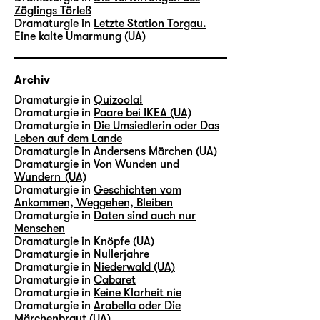
Zöglings Törleß
Dramaturgie in
Letzte Station Torgau.
Eine kalte Umarmung (UA)
Archiv
Dramaturgie in
Quizoola!
Dramaturgie in
Paare bei IKEA (UA)
Dramaturgie in
Die Umsiedlerin oder Das
Leben auf dem Lande
Dramaturgie in
Andersens Märchen (UA)
Dramaturgie in
Von Wunden und
Wundern (UA)
Dramaturgie in
Geschichten vom
Ankommen, Weggehen, Bleiben
Dramaturgie in
Daten sind auch nur
Menschen
Dramaturgie in
Knöpfe (UA)
Dramaturgie in
Nullerjahre
Dramaturgie in
Niederwald (UA)
Dramaturgie in
Cabaret
Dramaturgie in
Keine Klarheit nie
Dramaturgie in
Arabella oder Die
Märchenbraut (UA)