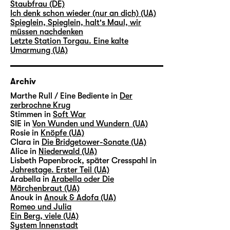
Staubfrau (DE)
Ich denk schon wieder (nur an dich) (UA)
Spieglein, Spieglein, halt's Maul, wir
müssen nachdenken
Letzte Station Torgau. Eine kalte
Umarmung (UA)
Archiv
Marthe Rull / Eine Bediente in
Der
zerbrochne Krug
Stimmen in
Soft War
SIE in
Von Wunden und Wundern (UA)
Rosie in
Knöpfe (UA)
Clara in
Die Bridgetower-Sonate (UA)
Alice in
Niederwald (UA)
Lisbeth Papenbrock, später Cresspahl in
Jahrestage. Erster Teil (UA)
Arabella in
Arabella oder Die
Märchenbraut (UA)
Anouk in
Anouk & Adofa (UA)
Romeo und Julia
Ein Berg, viele (UA)
System Innenstadt