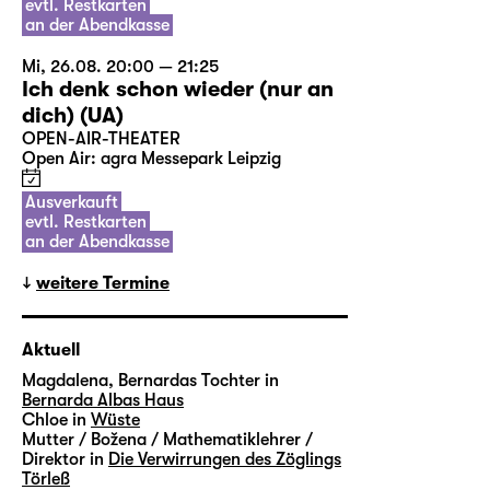
evtl. Restkarten
an der Abendkasse
Mi, 26.08. 20:00 — 21:25
Ich denk schon wieder (nur an
dich) (UA)
OPEN-AIR-THEATER
Open Air: agra Messepark Leipzig
Ausverkauft
evtl. Restkarten
an der Abendkasse
weitere Termine
Aktuell
Magdalena, Bernardas Tochter in
Bernarda Albas Haus
Chloe in
Wüste
Mutter / Božena / Mathematiklehrer /
Direktor in
Die Verwirrungen des Zöglings
Törleß