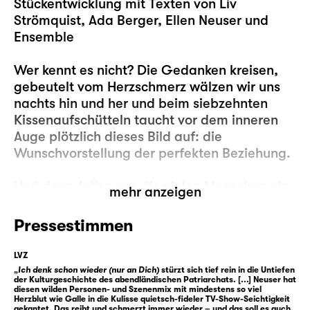
Stückentwicklung mit Texten von Liv
Strömquist, Ada Berger, Ellen Neuser und
Ensemble
Wer kennt es nicht? Die Gedanken kreisen,
gebeutelt vom Herzschmerz wälzen wir uns
nachts hin und her und beim siebzehnten
Kissenaufschütteln taucht vor dem inneren
Auge plötzlich dieses Bild auf: die
Wunschvorstellung der perfekten Beziehung.
Und dann fallen uns die vielen Menschen ein,
mehr anzeigen
die diese Beziehungen vor uns geführt haben
oder es bis heute tun: John Lennon und Yoko
Pressestimmen
Ono zum Beispiel oder Elizabeth Bennet und
Mr. Darcy oder Angela Merkel und Joachim
LVZ
Sauer oder Caesar und Kleopatra oder —
„
Ich denk schon wieder (nur an Dich)
stürzt sich tief rein in die Untiefen
der Kulturgeschichte des abendländischen Patriarchats. [...] Neuser hat
ach, ist ja auch egal. Es sind doch eh immer
diesen wilden Personen- und Szenenmix mit mindestens so viel
Herzblut wie Galle in die Kulisse quietsch-fideler TV-Show-Seichtigkeit
nur die anderen, die die perfekten
gekantet. Das reibt und schmerzt immer wieder – und das soll es auch.