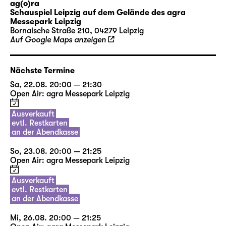
ag(o)ra
Fernsehen, Popkultur oder aus Erzählungen
Schauspiel Leipzig auf dem Gelände des agra
ihrer Großeltern kennen. Sie schlüpfen in die
Messepark Leipzig
Bornaische Straße 210, 04279 Leipzig
Rollen verschiedenster Paare, sie flirten,
Auf Google Maps anzeigen
streiten, vertragen und trennen sich. Sie
schreiben sich Briefe und Liebeslieder:
Nächste Termine
I’M EVERY WOMAN, IT’S ALL IN
Sa, 22.08. 20:00 — 21:30
ME ANYTHING YOU WANT
Open Air: agra Messepark Leipzig
DONE, BABY, I’LL DO IT
Ausverkauft
NATURALLY
evtl. Restkarten
an der Abendkasse
Diese Zeilen sangen zuerst Chaka Khan,
So, 23.08. 20:00 — 21:25
später Whitney Houston und schließlich mit
Open Air: agra Messepark Leipzig
ihnen unzählige Fans vor den Radios, bei
Konzerten, im Auto, unter der Dusche — bis
Ausverkauft
evtl. Restkarten
heute. Alles zu sein, was das Gegenüber sich
an der Abendkasse
wünscht, ist das unser Ziel? Eine Frau sein, so
wunderschön und ewig jung und voller
Mi, 26.08. 20:00 — 21:25