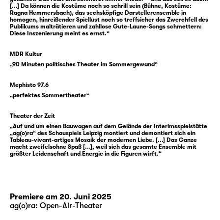
Beziehungen führen, und nie wir selbst. Und
[...] Da können die Kostüme noch so schrill sein (Bühne, Kostüme:
Ragna Hemmersbach), das sechsköpfige Darstellerensemble in
na klar, wir wissen doch, dass das nur Bilder
homogen, hinreißender Spiellust noch so treffsicher das Zwerchfell des
Publikums malträtieren und zahllose Gute-Laune-Songs schmettern:
sind, unerreichbare Ideale, die uns nur im
Diese Inszenierung meint es ernst.“
Weg stehen. Aber irgendwas daran lässt uns
nicht los. Vielleicht ist es ja doch möglich,
MDR Kultur
vielleicht müssen wir es nur genug wollen,
„90 Minuten politisches Theater im Sommergewand“
uns nur ein bisschen mehr anstrengen, die
Mephisto 97.6
Hoffnung nicht aufgeben. Aber wie soll das
„perfektes Sommertheater“
gehen? Und worauf hoffen wir eigentlich?
Theater der Zeit
Das fragt sich auch Liv Strömquist in ihrer
„Auf und um einen Bauwagen auf dem Gelände der Interimsspielstätte
„ag(o)ra“ des Schauspiels Leipzig montiert und demontiert sich ein
Graphic Novel „I’m every woman“ und mit ihr
Tableau-vivant-artiges Mosaik der modernen Liebe. [...] Das Ganze
Ada Berger, die daraus ein Stück geschrieben
macht zweifelsohne Spaß [...], weil sich das gesamte Ensemble mit
größter Leidenschaft und Energie in die Figuren wirft.“
hat. Darin begegnen wir fünf Menschen
unterschiedlichen Alters, allesamt auf der
Suche nach dem Grund ihres immer
wiederkehrenden Herzschmerzes. Gekonnt
Premiere am 20. Juni 2025
und einfallsreich stellen sie Szenen der
ag(o)ra: Open-Air-Theater
Beziehungen nach, die sie aus Literatur,