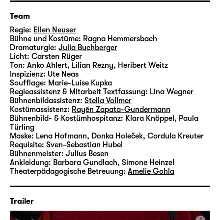
Nach „
Spieglein, Spieglein, halt’s Maul, wir
Team
müssen nachdenken
“ im Foyer 1 ist „Ich denk
schon wieder (nur an dich)“ ihre mittlerweile
Regie:
Ellen Neuser
Bühne und Kostüme:
Ragna Hemmersbach
dritte Regiearbeit am Schauspiel Leipzig, die
Dramaturgie:
Julia Buchberger
nach 16 restlos ausverkauften Vorstellungen
Licht:
Carsten Rüger
noch einmal auf den agra Messepark
Ton:
Anko Ahlert, Lilian Rezny, Heribert Weitz
Inspizienz:
Ute Neas
zurückkehrt und die sommerliche Wiese
Soufflage:
Marie-Luise Kupka
wieder in einen glänzend pinken Jahrmarkt
Regieassistenz & Mitarbeit Textfassung:
Lina Wegner
verwandelt.
Bühnenbildassistenz:
Stella Vollmer
Kostümassistenz:
Rayén Zapata-Gundermann
Bühnenbild- & Kostümhospitanz:
Klara Knöppel, Paula
Türling
Maske:
Lena Hofmann, Donka Holeček, Cordula Kreuter
Requisite:
Sven-Sebastian Hubel
Bühnenmeister:
Julius Besen
Ankleidung:
Barbara Gundlach, Simone Heinzel
Theaterpädagogische Betreuung:
Amelie Gohla
Trailer