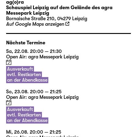
ag(o)ra
Fernsehen, Popkultur oder aus Erzählungen
Schauspiel Leipzig auf dem Gelände des agra
ihrer Großeltern kennen. Sie schlüpfen in die
Messepark Leipzig
Bornaische Straße 210, 04279 Leipzig
Rollen verschiedenster Paare, sie flirten,
Auf Google Maps anzeigen
streiten, vertragen und trennen sich. Sie
schreiben sich Briefe und Liebeslieder:
Nächste Termine
I’M EVERY WOMAN, IT’S ALL IN
Sa, 22.08. 20:00 — 21:30
ME ANYTHING YOU WANT
Open Air: agra Messepark Leipzig
DONE, BABY, I’LL DO IT
Ausverkauft
NATURALLY
evtl. Restkarten
an der Abendkasse
Diese Zeilen sangen zuerst Chaka Khan,
So, 23.08. 20:00 — 21:25
später Whitney Houston und schließlich mit
Open Air: agra Messepark Leipzig
ihnen unzählige Fans vor den Radios, bei
Konzerten, im Auto, unter der Dusche — bis
Ausverkauft
evtl. Restkarten
heute. Alles zu sein, was das Gegenüber sich
an der Abendkasse
wünscht, ist das unser Ziel? Eine Frau sein, so
wunderschön und ewig jung und voller
Mi, 26.08. 20:00 — 21:25