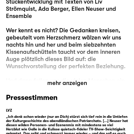
Stückentwicklung mit Texten von Liv
Strömquist, Ada Berger, Ellen Neuser und
Ensemble
Wer kennt es nicht? Die Gedanken kreisen,
gebeutelt vom Herzschmerz wälzen wir uns
nachts hin und her und beim siebzehnten
Kissenaufschütteln taucht vor dem inneren
Auge plötzlich dieses Bild auf: die
Wunschvorstellung der perfekten Beziehung.
Und dann fallen uns die vielen Menschen ein,
mehr anzeigen
die diese Beziehungen vor uns geführt haben
oder es bis heute tun: John Lennon und Yoko
Pressestimmen
Ono zum Beispiel oder Elizabeth Bennet und
Mr. Darcy oder Angela Merkel und Joachim
LVZ
Sauer oder Caesar und Kleopatra oder —
„
Ich denk schon wieder (nur an Dich)
stürzt sich tief rein in die Untiefen
der Kulturgeschichte des abendländischen Patriarchats. [...] Neuser hat
ach, ist ja auch egal. Es sind doch eh immer
diesen wilden Personen- und Szenenmix mit mindestens so viel
Herzblut wie Galle in die Kulisse quietsch-fideler TV-Show-Seichtigkeit
nur die anderen, die die perfekten
gekantet. Das reibt und schmerzt immer wieder – und das soll es auch.