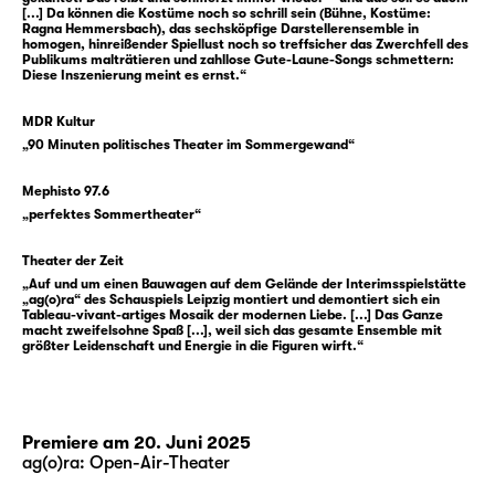
Beziehungen führen, und nie wir selbst. Und
[...] Da können die Kostüme noch so schrill sein (Bühne, Kostüme:
Ragna Hemmersbach), das sechsköpfige Darstellerensemble in
na klar, wir wissen doch, dass das nur Bilder
homogen, hinreißender Spiellust noch so treffsicher das Zwerchfell des
Publikums malträtieren und zahllose Gute-Laune-Songs schmettern:
sind, unerreichbare Ideale, die uns nur im
Diese Inszenierung meint es ernst.“
Weg stehen. Aber irgendwas daran lässt uns
nicht los. Vielleicht ist es ja doch möglich,
MDR Kultur
vielleicht müssen wir es nur genug wollen,
„90 Minuten politisches Theater im Sommergewand“
uns nur ein bisschen mehr anstrengen, die
Mephisto 97.6
Hoffnung nicht aufgeben. Aber wie soll das
„perfektes Sommertheater“
gehen? Und worauf hoffen wir eigentlich?
Theater der Zeit
Das fragt sich auch Liv Strömquist in ihrer
„Auf und um einen Bauwagen auf dem Gelände der Interimsspielstätte
„ag(o)ra“ des Schauspiels Leipzig montiert und demontiert sich ein
Graphic Novel „I’m every woman“ und mit ihr
Tableau-vivant-artiges Mosaik der modernen Liebe. [...] Das Ganze
Ada Berger, die daraus ein Stück geschrieben
macht zweifelsohne Spaß [...], weil sich das gesamte Ensemble mit
größter Leidenschaft und Energie in die Figuren wirft.“
hat. Darin begegnen wir fünf Menschen
unterschiedlichen Alters, allesamt auf der
Suche nach dem Grund ihres immer
wiederkehrenden Herzschmerzes. Gekonnt
Premiere am 20. Juni 2025
und einfallsreich stellen sie Szenen der
ag(o)ra: Open-Air-Theater
Beziehungen nach, die sie aus Literatur,