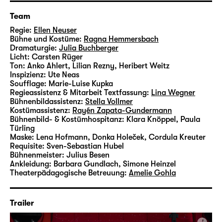
Nach „
Spieglein, Spieglein, halt’s Maul, wir
Team
müssen nachdenken
“ im Foyer 1 ist „Ich denk
schon wieder (nur an dich)“ ihre mittlerweile
Regie:
Ellen Neuser
Bühne und Kostüme:
Ragna Hemmersbach
dritte Regiearbeit am Schauspiel Leipzig, die
Dramaturgie:
Julia Buchberger
nach 16 restlos ausverkauften Vorstellungen
Licht:
Carsten Rüger
noch einmal auf den agra Messepark
Ton:
Anko Ahlert, Lilian Rezny, Heribert Weitz
Inspizienz:
Ute Neas
zurückkehrt und die sommerliche Wiese
Soufflage:
Marie-Luise Kupka
wieder in einen glänzend pinken Jahrmarkt
Regieassistenz & Mitarbeit Textfassung:
Lina Wegner
verwandelt.
Bühnenbildassistenz:
Stella Vollmer
Kostümassistenz:
Rayén Zapata-Gundermann
Bühnenbild- & Kostümhospitanz:
Klara Knöppel, Paula
Türling
Maske:
Lena Hofmann, Donka Holeček, Cordula Kreuter
Requisite:
Sven-Sebastian Hubel
Bühnenmeister:
Julius Besen
Ankleidung:
Barbara Gundlach, Simone Heinzel
Theaterpädagogische Betreuung:
Amelie Gohla
Trailer