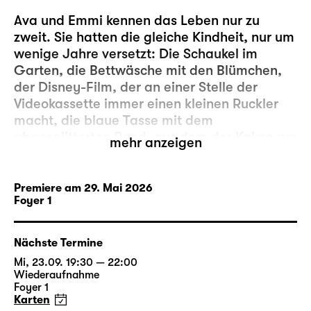
Ava und Emmi kennen das Leben nur zu
zweit. Sie hatten die gleiche Kindheit, nur um
wenige Jahre versetzt: Die Schaukel im
Garten, die Bettwäsche mit den Blümchen,
der Disney-Film, der an einer Stelle der
Videokassette immer einen kleinen Ruckler
macht, die blaue Tasse mit dem
abgesplitterten Rand, aus dem der Kakao am
mehr anzeigen
besten schmeckt – all diese Erinnerungen
und noch viel mehr teilen die beiden
Schwestern. Auch wenn sie inzwischen älter
Premiere am 29. Mai 2026
Foyer 1
geworden sind, sind sie einander beste
Freundinnen, Seelenverwandte, Verbündete
im Kampf gegen die Ungerechtigkeiten der
Nächste Termine
Welt. Kurz: eine Schicksalsgemeinschaft.
Mi, 23.09. 19:30 — 22:00
Wiederaufnahme
Doch nun zieht Ava zum Studieren in eine
Foyer 1
Karten
andere Stadt und entfernt sich damit nicht