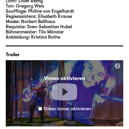
Licht:
Lilian Rezny
Verbundenheit und Schwesternschaft im
Ton:
Gregory Weis
Soufflage:
Philine von Engelhardt
Foyer 1.
Regieassistenz:
Elisabeth Krause
Maske:
Norbert Ballhaus
Zusatzhinweise zu sensiblen Inhalten in
Requisite:
Sven-Sebastian Hubel
„IMMER EINE MEHR ALS DU“ finden Sie
Bühnenmeister:
Tilo Münster
hier
.
Ankleidung:
Kristina Rothe
Trailer
i
Vimeo aktivieren
Vimeo immer aktivieren