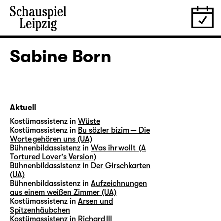
Sabine Born
Aktuell
Kostümassistenz in
Wüste
Kostümassistenz in
Bu sözler bizim — Die
Worte gehören uns (UA)
Bühnenbildassistenz in
Was ihr wollt (A
Tortured Lover’s Version)
Bühnenbildassistenz in
Der Girschkarten
(UA)
Bühnenbildassistenz in
Aufzeichnungen
aus einem weißen Zimmer (UA)
Kostümassistenz in
Arsen und
Spitzenhäubchen
Kostümassistenz in
Richard III