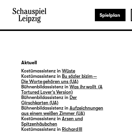
Spielplan
Aktuell
Kostümassistenz in
Wüste
Kostümassistenz in
Bu sözler bizim —
Die Worte gehören uns (UA)
Bühnenbildassistenz in
Was ihr wollt (A
Tortured Lover’s Version)
Bühnenbildassistenz in
Der
Girschkarten (UA)
Bühnenbildassistenz in
Aufzeichnungen
aus einem weißen Zimmer (UA)
Kostümassistenz in
Arsen und
Spitzenhäubchen
Kostümassistenz in
Richard III