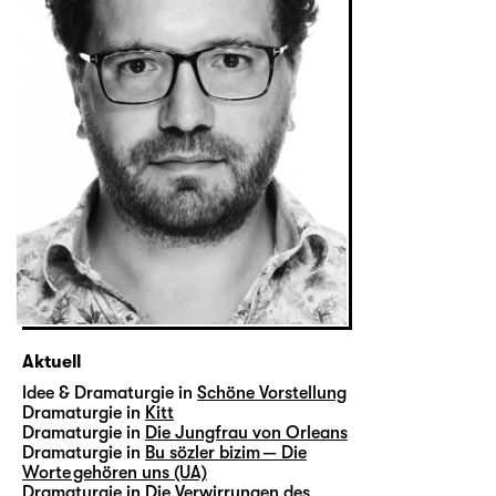
Aktuell
Idee & Dramaturgie in
Schöne Vorstellung
Dramaturgie in
Kitt
Dramaturgie in
Die Jungfrau von Orleans
Dramaturgie in
Bu sözler bizim — Die
Worte gehören uns (UA)
Dramaturgie in
Die Verwirrungen des