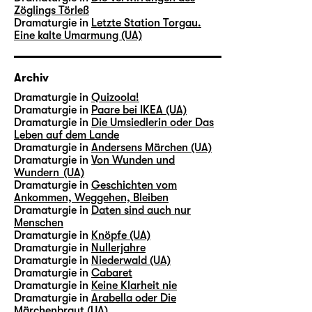
Zöglings Törleß
Dramaturgie in
Letzte Station Torgau.
Eine kalte Umarmung (UA)
Archiv
Dramaturgie in
Quizoola!
Dramaturgie in
Paare bei IKEA (UA)
Dramaturgie in
Die Umsiedlerin oder Das
Leben auf dem Lande
Dramaturgie in
Andersens Märchen (UA)
Dramaturgie in
Von Wunden und
Wundern (UA)
Dramaturgie in
Geschichten vom
Ankommen, Weggehen, Bleiben
Dramaturgie in
Daten sind auch nur
Menschen
Dramaturgie in
Knöpfe (UA)
Dramaturgie in
Nullerjahre
Dramaturgie in
Niederwald (UA)
Dramaturgie in
Cabaret
Dramaturgie in
Keine Klarheit nie
Dramaturgie in
Arabella oder Die
Märchenbraut (UA)