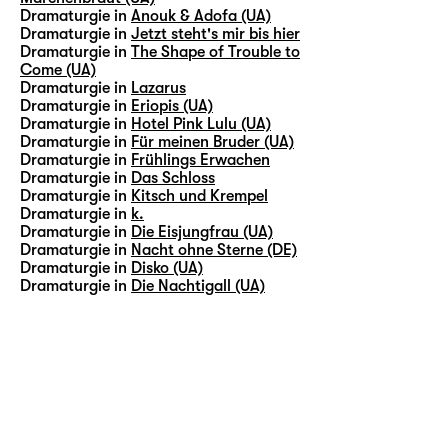
Dramaturgie in
Anouk & Adofa (UA)
Dramaturgie in
Jetzt steht's mir bis hier
Dramaturgie in
The Shape of Trouble to
Come (UA)
Dramaturgie in
Lazarus
Dramaturgie in
Eriopis (UA)
Dramaturgie in
Hotel Pink Lulu (UA)
Dramaturgie in
Für meinen Bruder (UA)
Dramaturgie in
Frühlings Erwachen
Dramaturgie in
Das Schloss
Dramaturgie in
Kitsch und Krempel
Dramaturgie in
k.
Dramaturgie in
Die Eisjungfrau (UA)
Dramaturgie in
Nacht ohne Sterne (DE)
Dramaturgie in
Disko (UA)
Dramaturgie in
Die Nachtigall (UA)