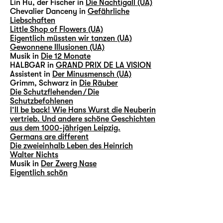
Lin Hu, der Fischer in
Die Nachtigall (UA)
Chevalier Danceny in
Gefährliche
Liebschaften
Little Shop of Flowers (UA)
Eigentlich müssten wir tanzen (UA)
Gewonnene Illusionen (UA)
Musik in
Die 12 Monate
HALBGAR in
GRAND PRIX DE LA VISION
Assistent in
Der Minusmensch (UA)
Grimm, Schwarz in
Die Räuber
Die Schutzflehenden / Die
Schutzbefohlenen
I’ll be back! Wie Hans Wurst die Neuberin
vertrieb. Und andere schöne Geschichten
aus dem 1000-jährigen Leipzig.
Germans are different
Die zweieinhalb Leben des Heinrich
Walter Nichts
Musik in
Der Zwerg Nase
Eigentlich schön