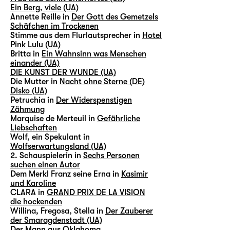
Ein Berg, viele (UA)
Annette Reille in
Der Gott des Gemetzels
Schäfchen im Trockenen
Stimme aus dem Flurlautsprecher in
Hotel
Pink Lulu (UA)
Britta in
Ein Wahnsinn was Menschen
einander (UA)
DIE KUNST DER WUNDE (UA)
Die Mutter in
Nacht ohne Sterne (DE)
Disko (UA)
Petruchia in
Der Widerspenstigen
Zähmung
Marquise de Merteuil in
Gefährliche
Liebschaften
Wolf, ein Spekulant in
Wolfserwartungsland (UA)
2. Schauspielerin in
Sechs Personen
suchen einen Autor
Dem Merkl Franz seine Erna in
Kasimir
und Karoline
CLARA in
GRAND PRIX DE LA VISION
die hockenden
Willina, Fregosa, Stella in
Der Zauberer
der Smaragdenstadt (UA)
Der Mann aus Oklahoma