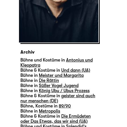
Archiv
Bühne und Kostüme in
Antonius und
Kleopatra
Bühne & Kostüme in
Und dann (UA)
Bühne in
Meister und Margarita
Bühne in
Die Rättin
Bühne in
Süßer Vogel Jugend
Bühne in
König Ubu / Ubus Prozess
Bühne & Kostüme in
geister sind auch
nur menschen (DE)
Bühne, Kostüme in
89/90
Bühne in
Metropolis
Bühne & Kostüme in
Die Ermüdeten
oder Das Etwas, das wir sind (UA)
Bühne und Kostüme in
Splendid’s