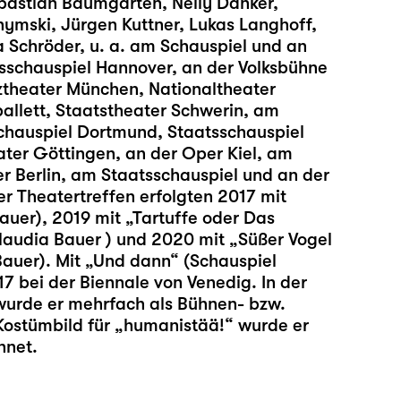
bastian Baumgarten, Nelly Danker,
ymski, Jürgen Kuttner, Lukas Langhoff,
a Schröder, u. a. am Schauspiel und an
sschauspiel Hannover, an der Volksbühne
ztheater München, Nationaltheater
llett, Staatstheater Schwerin, am
chauspiel Dortmund, Staatsschauspiel
ater Göttingen, an der Oper Kiel, am
 Berlin, am Staatsschauspiel und an der
 Theatertreffen erfolgten 2017 mit
auer), 2019 mit „Tartuffe oder Das
laudia Bauer ) und 2020 mit „Süßer Vogel
Bauer). Mit „Und dann“ (Schauspiel
17 bei der Biennale von Venedig. In der
 wurde er mehrfach als Bühnen- bzw.
 Kostümbild für „humanistää!“ wurde er
hnet.