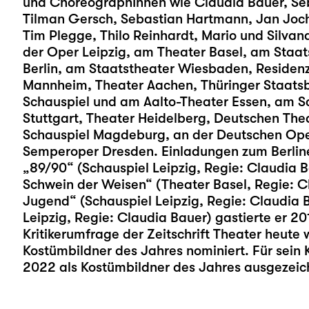
und ChoreographInnen wie Claudia Bauer, Se
Tilman Gersch, Sebastian Hartmann, Jan Joch
Tim Plegge, Thilo Reinhardt, Mario und Silvan
der Oper Leipzig, am Theater Basel, am Staat
Berlin, am Staatstheater Wiesbaden, Residen
Mannheim, Theater Aachen, Thüringer Staatsba
Schauspiel und am Aalto-Theater Essen, am S
Stuttgart, Theater Heidelberg, Deutschen The
Schauspiel Magdeburg, an der Deutschen Oper
Semperoper Dresden. Einladungen zum Berliner
„89/90“ (Schauspiel Leipzig, Regie: Claudia B
Schwein der Weisen“ (Theater Basel, Regie: C
Jugend“ (Schauspiel Leipzig, Regie: Claudia 
Leipzig, Regie: Claudia Bauer) gastierte er 20
Kritikerumfrage der Zeitschrift Theater heute
Kostümbildner des Jahres nominiert. Für sein
2022 als Kostümbildner des Jahres ausgezeic